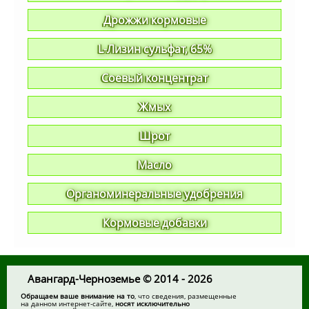
Дрожжи кормовые
L-Лизин сульфат, 65%
Соевый концентрат
Жмых
Шрот
Масло
Органоминеральные удобрения
Кормовые добавки
Авангард-Черноземье © 2014 - 2026
Обращаем ваше внимание на то
, что сведения, размещенные
на данном интернет-сайте,
носят исключительно