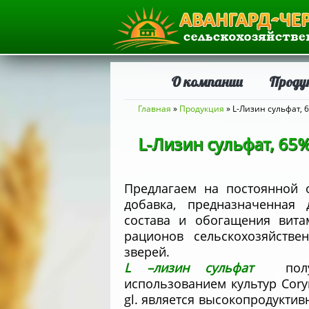
О компании
Проду
Вы здесь
Главная
»
Продукция
» L-Лизин сульфат, 
L-Лизин сульфат, 65
Предлагаем на постоянной
добавка, предназначенная 
состава и обогащения вит
рационов сельскохозяйств
зверей.
L –лизин сульфат
по
использованием культур Cory
gl. является высокопродукти