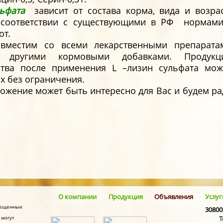
ьфата
зависит от состава корма, вида и возра
 соответствии с существующими в РФ нормам
от.
вместим со всеми лекарственными препарата
 другими кормовыми добавками. Продукц
ства после применения L –лизин сульфата мо
х без ограничения.
ожение может быть интересно для Вас и будем р
О компании
Продукция
Объявления
Услуг
змещенные
30800
 могут
Т