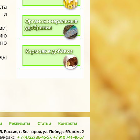
ста
и и
Органоминеральные
удобрения
ми,
ию
жно
Кормовые добавки
ады
и
Реквизиты
Статьи
Контакты
9, Россия, г. Белгород, ул. Победы 69, пом. 2
ел/факс.:
+ 7 (4722) 36-46-57
,
+7 910 741-46-57