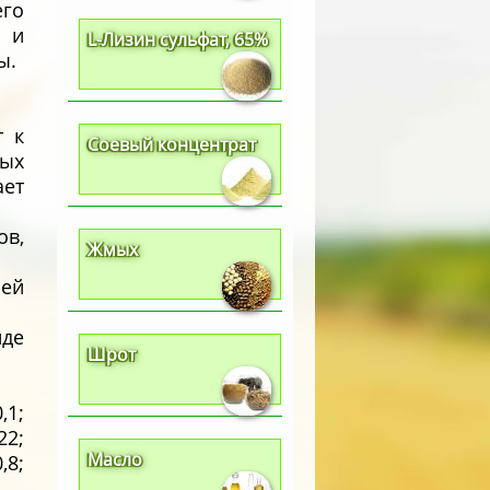
его
 и
L-Лизин сульфат, 65%
ы.
т к
Соевый концентрат
ых
ет
ов,
Жмых
шей
де
Шрот
1;
22;
Масло
,8;