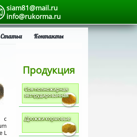
siam81@mail.ru
info@rukorma.ru
Статьи
Контакты
Продукция
Соя полножирная
экструдированная
 с
Дрожжи кормовые
ium
е L