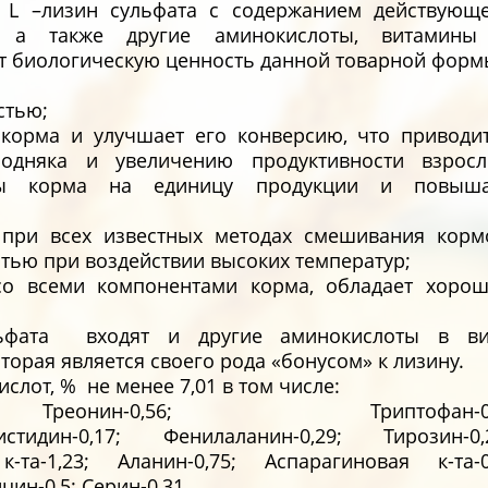
 L –лизин сульфата с содержанием действующ
 а также другие аминокислоты, витамины
т биологическую ценность данной товарной форм
стью;
корма и улучшает его конверсию, что приводи
одняка и увеличению продуктивности взросл
аты корма на единицу продукции и повыша
 при всех известных методах смешивания корм
тью при воздействии высоких температур;
о всеми компонентами корма, обладает хоро
фата входят и другие аминокислоты в ви
орая является своего рода «бонусом» к лизину.
от, % не менее 7,01 в том числе:
реонин-0,56; Триптофан-0,
;Гистидин-0,17; Фенилаланин-0,29; Тирозин-0,
-та-1,23; Аланин-0,75; Аспарагиновая к-та-0
цин-0,5; Серин-0,31.