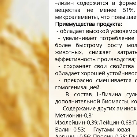
–лизин содержится в форме
вещества не менее 51%,
микроэлементы, что повышае
Приемущества продукта:
- обладает высокой усвояемо
- увеличивает потребление 
более быстрому росту мол
животных, снижает затр
эффективность производства;
- сохраняет свои свойства
обладает хорошей устойчивос
- прекрасно смешивается с
гомогенизацией.
В состав L-Лизина суль
дополнительной биомассы, кот
Содержание других аминокисл
Метионин-0,3; Т
Изолейцин-0,39;Лейцин-0,63
Валин-0,53; Глутаминовая к
Аргинин-0,56; Пролин-0,28; Гли