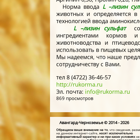
Норма ввода
L –лизин сул
животных и определяется в
технологией ввода аминокисл
L –лизин сульфат
со
ингредиентами кормов и
животноводства и птицевод
использовать в пищевых целя
Мы надеемся, что наше предл
сотрудничеству с Вами.
тел 8 (4722) 36-46-57
http://rukorma.ru
Эл. почта:
info@rukorma.ru
869 просмотров
Авангард-Черноземье © 2014 - 2026
Обращаем ваше внимание на то
, что сведения, ра
на данном интернет-сайте,
носят исключительно
информативный характер и ни при каких условиях
не
расцениваться как
публичная оферта, определяемая