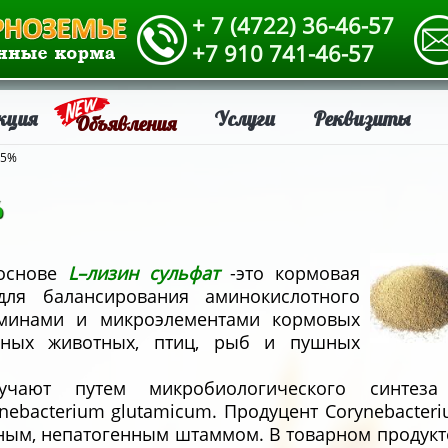
+ 7 (4722) 36-46-57
+7 910 741-46-57
кция
Услуги
Реквизиты
Объявления
65%
%
 основе
L–лизин сульфат
-это кормовая
для балансирования аминокислотного
аминами и микроэлементами кормовых
енных животных, птиц, рыб и пушных
лучают путем микробиологического синтеза
nebacterium glutamicum. Продуцент Corynebacter
вным, непатогенным штаммом. В товарном продукт