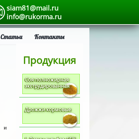
siam81@mail.ru
info@rukorma.ru
Статьи
Контакты
Продукция
Соя полножирная
экструдированная
Дрожжи кормовые
я и