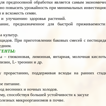
ля предпосевной обработки является самым экономиче
но повысить урожайность при минимальных инвестиция
 и всхожесть семян.
 и улучшению здоровья растений.
тание, предназначенное для быстрой приживаемост
а культур.
цидов. При приготовлении баковых смесей с пестицид
едним.
ГЕНТЫ:
 – глюконовая, лимонная, янтарная, молочная кислот
изин, L- треонин и др.
 прорастанию, поддерживая всходы на ранних стад
е питание.
од весенних и ночных холодов.
му, способствуя большей устойчивости к засухе
олезных микроорганизмов в почве.