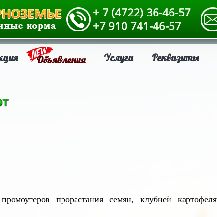
+ 7 (4722) 36-46-57
+7 910 741-46-57
кция
Услуги
Реквизиты
Объявления
рт
омоутеров прорастания семян, клубней картофел