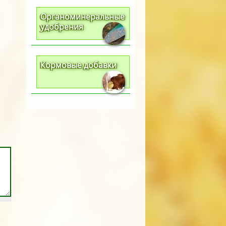
Органоминеральные
удобрения
Кормовые добавки