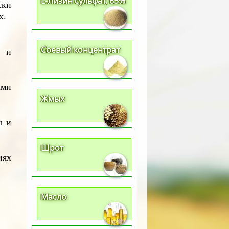
L-Лизин сульфат, 65%
ски
х.
Соевый концентрат
и и
ами
Жмых
ы и
Шрот
иях
Масло