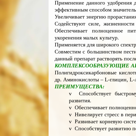
Применение данного удобрения д
эффективным способом значитель
Увеличивает энергию прорастания
Содействуют силе, жизненности
Обеспечивает полноценное пи
укоренения малых культур.
Применяется для широкого спектр
Совместим с большинством пести
данный препарат растворять посл
КОМПЛЕКСООБРАЗУЮЩИЕ А
Полигидроксикарбоновые кислоты
др. Аминокислоты – L-глицин, L-л
ПРЕИМУЩЕСТВА:
v Способствует быстрому
развития.
v Обеспечивает полноценно
v Нивелирует стресс в пери
v Развивает корневую систе
v Способствует развитию п