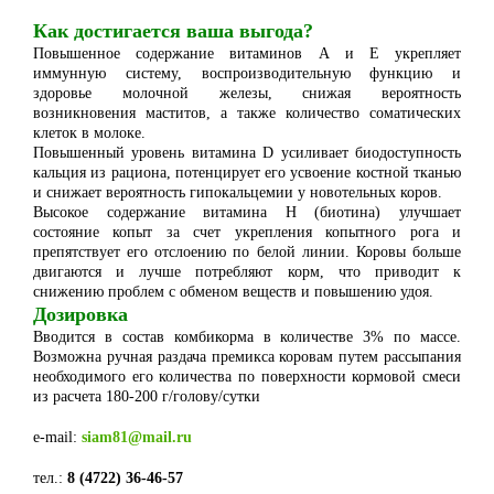
Как достигается ваша выгода?
Повышенное содержание витаминов А и Е укрепляет
иммунную систему, воспроизводительную функцию и
здоровье молочной железы, снижая вероятность
возникновения маститов, а также количество соматических
клеток в молоке.
Повышенный уровень витамина D усиливает биодоступность
кальция из рациона, потенцирует его усвоение костной тканью
и снижает вероятность гипокальцемии у новотельных коров.
Высокое содержание витамина Н (биотина) улучшает
состояние копыт за счет укрепления копытного рога и
препятствует его отслоению по белой линии. Коровы больше
двигаются и лучше потребляют корм, что приводит к
снижению проблем с обменом веществ и повышению удоя.
Дозировка
Вводится в состав комбикорма в количестве 3% по массе.
Возможна ручная раздача премикса коровам путем рассыпания
необходимого его количества по поверхности кормовой смеси
из расчета 180-200 г/голову/сутки
e-mail:
siam81@mail.ru
тел.:
8 (4722) 36-46-57