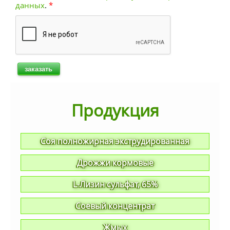
данных
.
*
Продукция
Соя полножирная экструдированная
Дрожжи кормовые
L-Лизин сульфат, 65%
Соевый концентрат
Жмых