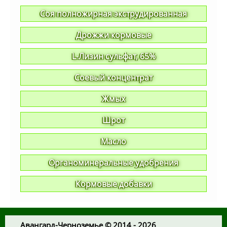
Соя полножирная экструдированная
Дрожжи кормовые
L-Лизин сульфат, 65%
Соевый концентрат
Жмых
Шрот
Масло
Органоминеральные удобрения
Кормовые добавки
Авангард-Черноземье © 2014 - 2026