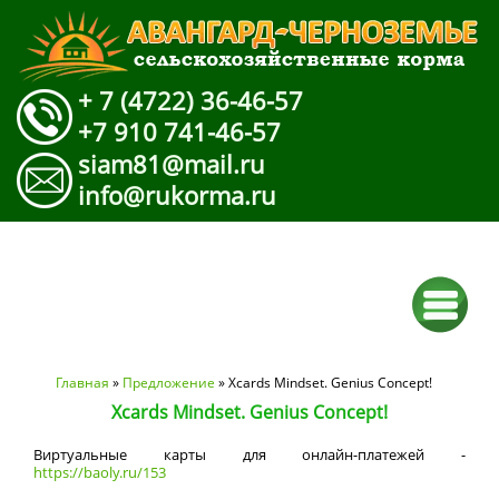
+ 7 (4722) 36-46-57
+7 910 741-46-57
siam81@mail.ru
info@rukorma.ru
Вы здесь
Главная
»
Предложение
» Xcards Mindset. Genius Concept!
Xcards Mindset. Genius Concept!
Виртуальные карты для онлайн-платежей -
https://baoly.ru/153