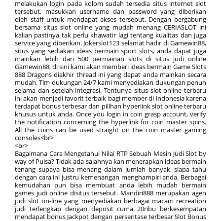
melakukan login pada kolom sudah tersedia situs internet slot
tersebut, masukkan username dan password yang diberikan
oleh staff untuk mendapat akses tersebut. Dengan bergabung
bersama situs slot online yang mudah menang CERIASLOT ini
kalian pastinya tak perlu khawatir lagi tentang kualitas dan juga
service yang diberikan. Jokerslot123 selamat hadir di Gamewin88,
situs yang sediakan ideas bermain sport slots, anda dapat juga
mainkan lebih dari 500 permainan slots di situs judi online
Gamewin88, di sini kami akan memberi ideas bermain Game Slots
888 Dragons diakhir thread ini yang dapat anda mainkan secara
mudah. Tim dukungan 24/7 kami menyediakan dukungan penuh
selama dan setelah integrasi. Tentunya situs slot online terbaru
ini akan menjadi favorit terbaik bagi member di indonesia karena
terdapat bonus terbesar dan pilihan hyperlink slot online terbaru
khusus untuk anda. Once you login in coin grasp account, verify
the notification concerning the hyperlink for coin master spins.
All the coins can be used straight on the coin master gaming
consoles<br>
<br>
Bagaimana Cara Mengetahui Nilai RTP Sebuah Mesin Judi Slot by
way of Pulsa? Tidak ada salahnya kan menerapkan ideas bermain
tenang supaya bisa menang dalam jumlah banyak, siapa tahu
dengan cara ini justru kemenangan menghampiri anda. Berbagai
kemudahan pun bisa membuat anda lebih mudah bermain
games judi online disitus tersebut. Mandiri888 merupakan agen
judi slot on-line yang menyediakan berbagai macam recreation
judi terlengkap dengan deposit cuma 20ribu berkesempatan
mendapat bonus Jackpot dengan persentase terbesar Slot Bonus