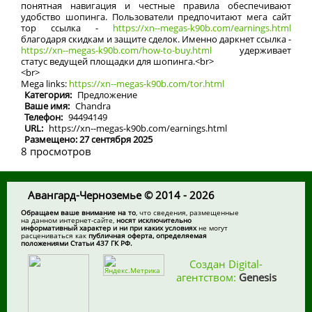
понятная навигация и честные правила обеспечивают
удобство шопинга. Пользователи предпочитают мега сайт
тор ссылка -
https://xn--megas-k90b.com/earnings.html
благодаря скидкам и защите сделок. Именно даркнет ссылка -
https://xn--megas-k90b.com/how-to-buy.html
удерживает
статус ведущей площадки для шопинга.<br>
<br>
Mega links:
https://xn--megas-k90b.com/tor.html
Категория:
Предложение
Ваше имя:
Chandra
Телефон:
94494149
URL:
https://xn--megas-k90b.com/earnings.html
Размещено: 27 сентября 2025
8 просмотров
Авангард-Черноземье © 2014 - 2026
Обращаем ваше внимание на то
, что сведения, размещенные
на данном интернет-сайте,
носят исключительно
информативный характер и ни при каких условиях
не могут
расцениваться как
публичная оферта, определяемая
положениями Статьи 437 ГК РФ.
Создан Digital-
агентством:
Genesis