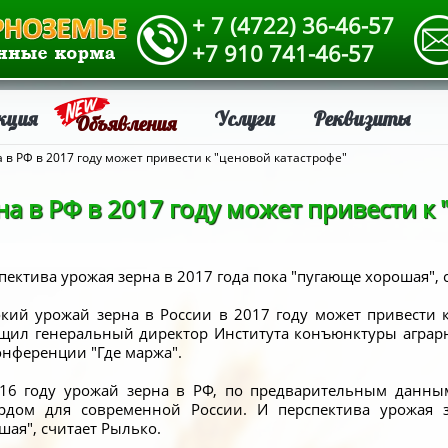
+ 7 (4722) 36-46-57
+7 910 741-46-57
кция
Услуги
Реквизиты
Объявления
 в РФ в 2017 году может привести к "ценовой катастрофе"
а в РФ в 2017 году может привести к 
пектива урожая зерна в 2017 года пока "пугающе хорошая", 
кий урожай зерна в России в 2017 году может привести 
щил генеральный директор Института конъюнктуры аграр
онференции "Где маржа".
16 году урожай зерна в РФ, по предварительным данным,
рдом для современной России. И перспектива урожая 
шая", считает Рылько.