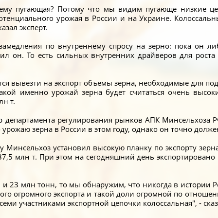
ему пугающая? Потому что мы видим пугающе низкие це
потенциального урожая в России и на Украине. Колоссаль
азал эксперт.
замедления по внутреннему спросу на зерно: пока он ли
ил он. То есть сильных внутренних драйверов для роста п
стся вывезти на экспорт объемы зерна, необходимые для п
какой именно урожай зерна будет считаться очень высок
н т.
р департамента регулирования рынков АПК Минсельхоза Р
 урожаю зерна в России в этом году, однако он точно долже
ду Минсельхоз установил высокую планку по экспорту зерн
 37,5 млн т. При этом на сегодняшний день экспортировано
н и 23 млн тонн, то мы обнаружим, что никогда в истории Р
ого огромного экспорта и такой доли огромной по отношени
всеми участниками экспортной цепочки колоссальная", - ска