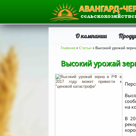
О компании
Проду
Вы здесь
Главная
»
Статьи
» Высокий урожай зерна
Высокий урожай зерн
Перс
Высо
сооб
на к
В 20
реко
хоро