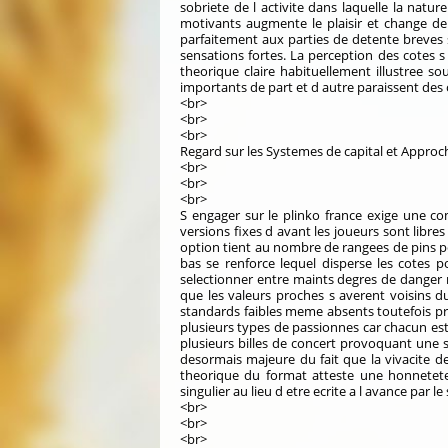
sobriete de l activite dans laquelle la natu
motivants augmente le plaisir et change de 
parfaitement aux parties de detente breves 
sensations fortes. La perception des cotes s
theorique claire habituellement illustree so
importants de part et d autre paraissent des 
<br>
<br>
<br>
Regard sur les Systemes de capital et Appro
<br>
<br>
<br>
S engager sur le plinko france exige une com
versions fixes d avant les joueurs sont libr
option tient au nombre de rangees de pins p
bas se renforce lequel disperse les cotes p
selectionner entre maints degres de danger
que les valeurs proches s averent voisins 
standards faibles meme absents toutefois pre
plusieurs types de passionnes car chacun est
plusieurs billes de concert provoquant une 
desormais majeure du fait que la vivacite de
theorique du format atteste une honnetet
singulier au lieu d etre ecrite a l avance par l
<br>
<br>
<br>