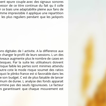
erement epure couple avec des signaux sonores
sor de ce titre continue du fait qu il colle
ce biais une adaptabilite pleine aux fans de
omme imprevisible il applique une repartition
t les plus reguliers pendant que les jackpots
 digitales de l activite. A la difference aux
changer le profil de leurs sessions. L un des
 niveaux augmente plus le nombre de cases en
sques. Par la suite les utilisateurs doivent
sque faible les pertes sont minimes attendu
autre cote le mode risque soumet des ratios
oi le plinko france est si favorable dans les
 son budget. C est de plus faisable de lancer
nimum de duree. L analyse des fonds apparait
ermine pas des seuils rigoureuses. Le facteur
ues garantissant que chaque mouvement est