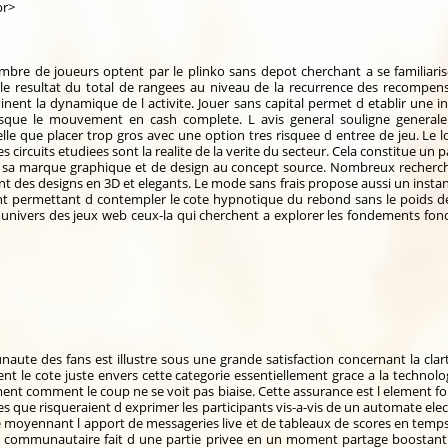
br>
bre de joueurs optent par le plinko sans depot cherchant a se familiaris
r le resultat du total de rangees au niveau de la recurrence des recom
inent la dynamique de l activite. Jouer sans capital permet d etablir une 
lorsque le mouvement en cash complete. L avis general souligne general
telle que placer trop gros avec une option tres risquee d entree de jeu. Le lo
es circuits etudiees sont la realite de la verite du secteur. Cela constitue un p
 sa marque graphique et de design au concept source. Nombreux recherche
 des designs en 3D et elegants. Le mode sans frais propose aussi un instant d
gent permettant d contempler le cote hypnotique du rebond sans le poids d
l univers des jeux web ceux-la qui cherchent a explorer les fondements fon
ute des fans est illustre sous une grande satisfaction concernant la clarte
isent le cote juste envers cette categorie essentiellement grace a la techn
ement comment le coup ne se voit pas biaise. Cette assurance est l elemen
fies que risqueraient d exprimer les participants vis-a-vis de un automate ele
he moyennant l apport de messageries live et de tableaux de scores en temps
rce communautaire fait d une partie privee en un moment partage boostant