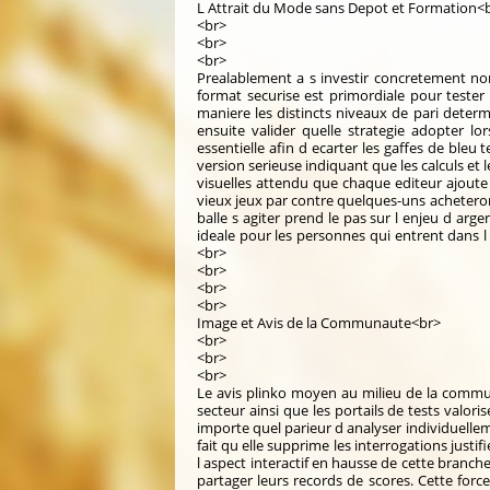
L Attrait du Mode sans Depot et Formation<
<br>
<br>
<br>
Prealablement a s investir concretement nom
format securise est primordiale pour teste
maniere les distincts niveaux de pari determ
ensuite valider quelle strategie adopter 
essentielle afin d ecarter les gaffes de bleu 
version serieuse indiquant que les calculs et l
visuelles attendu que chaque editeur ajoute
vieux jeux par contre quelques-uns acheteront
balle s agiter prend le pas sur l enjeu d ar
ideale pour les personnes qui entrent dans 
<br>
<br>
<br>
<br>
Image et Avis de la Communaute<br>
<br>
<br>
<br>
Le avis plinko moyen au milieu de la communa
secteur ainsi que les portails de tests valor
importe quel parieur d analyser individuell
fait qu elle supprime les interrogations justi
l aspect interactif en hausse de cette branc
partager leurs records de scores. Cette fo