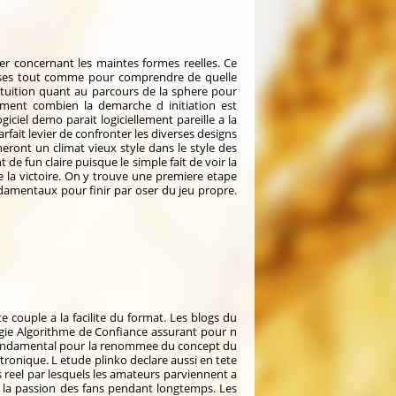
er concernant les maintes formes reelles. Ce
penses tout comme pour comprendre de quelle
intuition quant au parcours de la sphere pour
ement combien la demarche d initiation est
giciel demo parait logiciellement pareille a la
arfait levier de confronter les diverses designs
ront un climat vieux style dans le style des
e fun claire puisque le simple fait de voir la
e la victoire. On y trouve une premiere etape
damentaux pour finir par oser du jeu propre.
 couple a la facilite du format. Les blogs du
ologie Algorithme de Confiance assurant pour n
t fondamental pour la renommee du concept du
ctronique. L etude plinko declare aussi en tete
 reel par lesquels les amateurs parviennent a
 la passion des fans pendant longtemps. Les