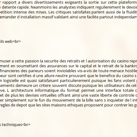
rapport a divers divertissements exigeants la sortie sur cette plateforme
etente rapide. Neanmoins les analystes indiquent regulierement le devoir 
tion intense des mises. Les critiques satisfaites parlent aussi de la fluidi
ander d installation massif validant ainsi une facilite partout independa
ails web<br>
user a cette passion la securite des retraits et l autorisation du casino re
ement en soumettant des assurances sur le capital et le retrait de la bankrol
inancieres des parieurs soient inviolables vis-a-vis de toute menace hostile
ueur sont certifies d une allure neutre prouvant que le benefice du casino 
n logicielle est quasi satisfaisant particulierement puisque les fans vote
sements demeure un critere souvent discute puisque les utilisateurs de cett
ve. L architecture informatique du format permet une interface totale c
et de plus les devises virtuelles offrant ainsi une vaste liberte de control
iser simplement sur le fun du mouvement de la bille sans s inquieter de l in
e regles de depot que les sites maisons ethiques proposent pour contrer les
s techniques<br>