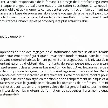
re est la seule responsable de la fortune. Le design de l interface reguli
chaque plongee de balle une etape d excitation specifique. Chez nous l es
sur mobile et aux moments consequentes devant l ecran fixe donnant par 
 avere a la base du processus alors que le voyage de la perle soit percu c
us la forme d une representation la ou les resultats du milieu constituen
occurrences inhabituels et par consequent plus attractifs.<br>
ches ludiques<br>
prehension fine des reglages de customisation offertes selon les iterations
es de actuellement configurer quelques aspects fondamentaux dans le but de 
ouvant s etendre habituellement parmi 8 a 16 etages. Quand le niveau de
ourtant garantit d obtenir des montants de recompense peut-etre gigante
 regulierement classes comme bas medium ou haut. Avec le parametre de ri
du depot quoique les gains maximums sont egalement raisonnables. De l 
sente des profits incroyables lateralement. Cette modularite montre pourqu
 capable de creer son style en fonction de son temperament de risque et de
succession visuelle grandiose et elevant les occasions de profits en un mi
s chutes peut causer a une perte veloce de l argent si l utilisateur ne det
e integrale par les moteurs de formation de sequences libres homolog
e systeme.<br>