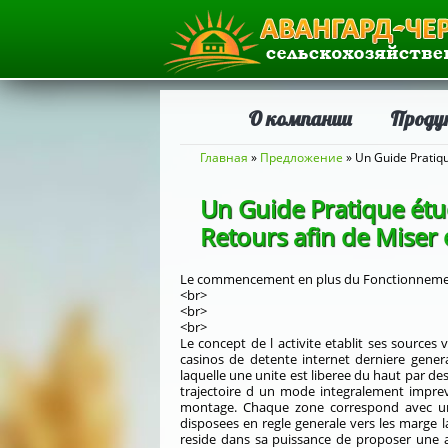
О компании
Проду
Вы здесь
Главная
»
Предложение
» Un Guide Pratique
Un Guide Pratique étud
Retours afin de Miser e
Le commencement en plus du Fonctionnement
<br>
<br>
<br>
Le concept de l activite etablit ses source
casinos de detente internet derniere gener
laquelle une unite est liberee du haut par d
trajectoire d un mode integralement imprevi
montage. Chaque zone correspond avec un 
disposees en regle generale vers les marge 
reside dans sa puissance de proposer une ac