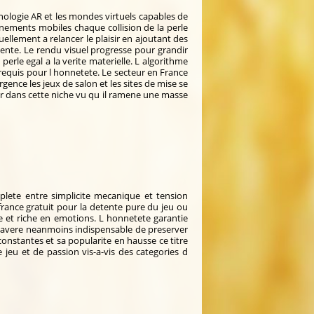
chnologie AR et les mondes virtuels capables de
nnements mobiles chaque collision de la perle
lement a relancer le plaisir en ajoutant des
ente. Le rendu visuel progresse pour grandir
rle egal a la verite materielle. L algorithme
t requis pour l honnetete. Le secteur en France
ence les jeux de salon et les sites de mise se
stir dans cette niche vu qu il ramene une masse
plete entre simplicite mecanique et tension
 france gratuit pour la detente pure du jeu ou
e et riche en emotions. L honnetete garantie
l s avere neanmoins indispensable de preserver
 constantes et sa popularite en hausse ce titre
eu et de passion vis-a-vis des categories d