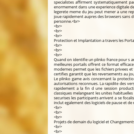
specialistes affirment systematiquement par 
enormement dans une experience digitale de d
legerete meme du jeu peut mener a une repeti
joue rapidement aupres des browsers sans dem
personne.<br>
<br>
<br>
<br>
Protection et Implantation a travers les Port
<br>
<br>
<br>
Quand on identifie un plinko france pour s am
meilleures portails offrent ce format efficac
modernes permet que les fichiers privees et f
certifies garantit que les reversements au jo
Le plinko game avis concernant la protectio
autorisations reconnues. La rapidite des ver
rapidement a la fin d une session producti
classiques melangeant les unites habituelles 
securises les participants arrivent a se focal
inclut egalement des logiciels de pause et d
<br>
<br>
<br>
Projets de demain du logiciel et Changement
<br>
<br>