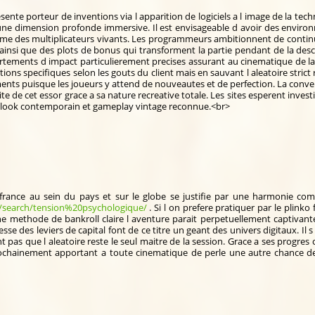
esente porteur de inventions via l apparition de logiciels a l image de la te
d une dimension profonde immersive. Il est envisageable d avoir des enviro
e des multiplicateurs vivants. Les programmeurs ambitionnent de continuel
ainsi que des plots de bonus qui transforment la partie pendant de la desc
ements d impact particulierement precises assurant au cinematique de la pe
ations specifiques selon les gouts du client mais en sauvant l aleatoire stric
ents puisque les joueurs y attend de nouveautes et de perfection. La converg
aite de cet essor grace a sa nature recreative totale. Les sites esperent inve
e look contemporain et gameplay vintage reconnue.<br>
 france au sein du pays et sur le globe se justifie par une harmonie com
s/search/tension%20psychologique/
. Si l on prefere pratiquer par le plinko
ne methode de bankroll claire l aventure parait perpetuellement captivant
sse des leviers de capital font de ce titre un geant des univers digitaux. I
t pas que l aleatoire reste le seul maitre de la session. Grace a ses progres
chainement apportant a toute cinematique de perle une autre chance de j