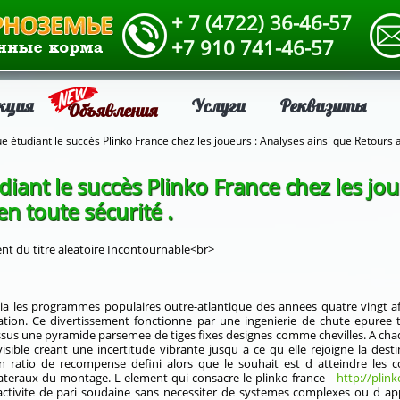
+ 7 (4722) 36-46-57
+7 910 741-46-57
кция
Услуги
Реквизиты
Объявления
 étudiant le succès Plinko France chez les joueurs : Analyses ainsi que Retours a
iant le succès Plinko France chez les jou
n toute sécurité .
 du titre aleatoire Incontournable<br>
s via les programmes populaires outre-atlantique des annees quatre vingt 
ation. Ce divertissement fonctionne par une ingenierie de chute epuree
essus une pyramide parsemee de tiges fixes designes comme chevilles. A cha
sible creant une incertitude vibrante jusqu a ce qu elle rejoigne la desti
ratio de recompense defini alors que le souhait est d atteindre les
lateraux du montage. L element qui consacre le plinko france -
http://plinko
tivite de pari soudaine sans necessiter de systemes complexes ou d appr