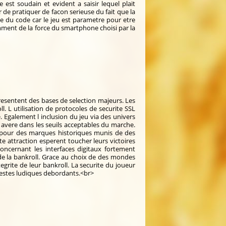
 est soudain et evident a saisir lequel plait
de pratiquer de facon serieuse du fait que la
te du code car le jeu est parametre pour etre
mment de la force du smartphone choisi par la
presentent des bases de selection majeurs. Les
l. L utilisation de protocoles de securite SSL
. Egalement l inclusion du jeu via des univers
s avere dans les seuils acceptables du marche.
nt pour des marques historiques munis de des
e attraction esperent toucher leurs victoires
oncernant les interfaces digitaux fortement
e de la bankroll. Grace au choix de des mondes
tegrite de leur bankroll. La securite du joueur
 gestes ludiques debordants.<br>