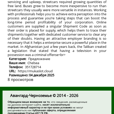
servicing and upkeep, streetcars required growing quantities of
free land. Buses grew to become more inexpensive to run than
streetcars they usually were more versatile in instances. Working
with professionals helps you to achieve extra perception into the
process and guarantee you’re taking steps that can boost the
long-time period profitability of your corporation. Online
customers are supplied a singular Shipment Code as soon as
their order is placed for supply, which helps them to trace their
shipments together with dedicated customer service to clear any
of their doubts. Having an attractive employer branding is so
necessary that it helps a enterprise secure a powerful place in the
market. In Afghanistan just a few years back, the Taliban created
a legislation that stated that having a television in your
possession was a criminal offense<br>
Категория:
Предложение
Ваше имя:
Chelsea
Телефон:
351728714
URL:
https://mukaslot.cloud
Размещено: 04 декабря 2025
8 просмотров
Авангард-Черноземье © 2014 - 2026
Обращаем ваше внимание на то
, что сведения, размещенные
на данном интернет-сайте,
носят исключительно
информативный характер и ни при каких условиях
не могут
расцениваться как
публичная оферта, определяемая
положениями Статьи 437 ГК РФ.