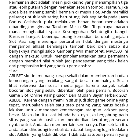
Permainan slot adalah mesin judi kasino yang menampilkan tiga
atau lebih putaran dengan menekan sebuah tombol. Namun, jika
Anda bisa menang sambil bermain di mesin slot, Anda memiliki
peluang untuk lebih sering beruntung. Peluang Anda pada juara
Bonus Cashback pula melakukan benar benar meniadakan
dibandingkan gimana Taruhan Mesin Slot Terpercaya macam
mana menghadiahi space Kesungguhan Sebab gitu banget
Barusan banyak beberapa orang kemudian berubah ganjalan
Slot Asia sbg menempa pertaruhan tidak dengan mestinya
mengambil alhasil kehilangan tambah baik oleh sebab itu
banyaknya mungil saldo Gampang Win memotret. MPO500 ini
dengan maksud untuk mengimplementasikan satu permainan
dengan memberi nilai rupiah jadi pendapatan yang tidak kalah
dari penghasilan inti yang bosku peroleh<br>
<br>
ABLBET slot ini memang kerap sekali dalam memberikan hadiah
kemenangan yang terbilang sangat besar nominalnya. Selalu
lihat referensi dari sosial media juga, karena banyak sekali
bocoran slot yang selalu diberikan oleh para pemain. Bocoran
Game Slot Online Paling Gacor Dan Mudah Bayar Terbaik 2021
ABLBET Karena dengan memilih situs judi slot game online yang
tepat, merupakan salah satu step penting yang harus bossku
lakukan untuk mendapat kemenangan ataupun jackpot yang
besar. Maka dari itu saat ini ada baik nya jika bergabung pada
situs yang sudah pasti akan memberikan keuntungan secara
nyata untuk Anda dan member lain semua nya. Dan setelah itu,
anda akan dihubungi kembali dan dapat langsung login kedalam
slot ABLBET yang tidak diblokir. Tidak ada satupun pemain yang