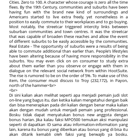
Cities. Zero to 100. A character whose courage is zero all the time
flees. By the 19th Century, communities and suburbs have been
having fun with the brand new kind of surroundings and
Americans started to live extra freely, yet nonetheless in a
position to easily commute to their workplaces and to go buying.
Most notably, the streetcar triggered intercity links between
suburban communities and town centres. It was the streetcar
that was capable of broaden these reaches and allow the event
of different suburbs to be easily accessible by the communities.
Real Estate - The opportunity of suburbs were a results of being
able to commute additional than earlier than. People’s lifestyles
have been altering because of having more responsibility in the
suburbs. You may even click on on consumer to study extra
about them earlier than you observe or engage with them in
dialogue on the relevant social network from within HootSuite.
The rise is rumored to be on the order of 5%. To make use of this
item, the consumer must discuss to Troy (232,172), in Payon,
north of the hammer<br>
<br>
Di sini kalian akan melihat seperti apa menjadi pemain judi slot
on-line yang bagus itu, dan ketika kalian mengetahui dengan baik
dan bisa menerapkan pada diri kalian dengan benar maka kalian
akan dengan mudah untuk menjadi pemain yang professional.
Bosku tidak dapat menyatukan bonus new anggota dengan
bonus harian. Jika kalau faksi MPO500 temukan aksi manipulasi
seperti di dapatkan ID sama atau information-information yang
lain, karena itu bonus yang diberikan atau bonus yang di bisa itu
akan ditarik kemabli oleh faksi yang berwajib ya bosku.