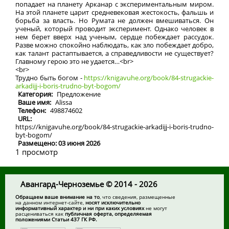
попадает на планету Арканар с экспериментальным миром.
На этой планете царит средневековая жестокость, фальшь и
борьба за власть. Но Румата не должен вмешиваться. Он
ученый, который проводит эксперимент. Однако человек в
нем берет вверх над ученым, сердце побеждает рассудок.
Разве можно спокойно наблюдать, как зло побеждает добро,
как талант растаптывается, а справедливости не существует?
Главному герою это не удается…<br>
<br>
Трудно быть богом -
https://knigavuhe.org/book/84-strugackie-
arkadijj-i-boris-trudno-byt-bogom/
Категория:
Предложение
Ваше имя:
Alissa
Телефон:
498874602
URL:
https://knigavuhe.org/book/84-strugackie-arkadijj-i-boris-trudno-
byt-bogom/
Размещено: 03 июня 2026
1 просмотр
Авангард-Черноземье © 2014 - 2026
Обращаем ваше внимание на то
, что сведения, размещенные
на данном интернет-сайте,
носят исключительно
информативный характер и ни при каких условиях
не могут
расцениваться как
публичная оферта, определяемая
положениями Статьи 437 ГК РФ.