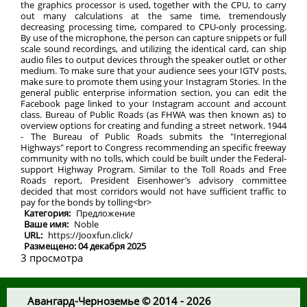
the graphics processor is used, together with the CPU, to carry
out many calculations at the same time, tremendously
decreasing processing time, compared to CPU-only processing.
By use of the microphone, the person can capture snippets or full
scale sound recordings, and utilizing the identical card, can ship
audio files to output devices through the speaker outlet or other
medium. To make sure that your audience sees your IGTV posts,
make sure to promote them using your Instagram Stories. In the
general public enterprise information section, you can edit the
Facebook page linked to your Instagram account and account
class. Bureau of Public Roads (as FHWA was then known as) to
overview options for creating and funding a street network. 1944
- The Bureau of Public Roads submits the "Interregional
Highways" report to Congress recommending an specific freeway
community with no tolls, which could be built under the Federal-
support Highway Program. Similar to the Toll Roads and Free
Roads report, President Eisenhower’s advisory committee
decided that most corridors would not have sufficient traffic to
pay for the bonds by tolling<br>
Категория:
Предложение
Ваше имя:
Noble
URL:
https://Jooxfun.click/
Размещено: 04 декабря 2025
3 просмотра
Авангард-Черноземье © 2014 - 2026