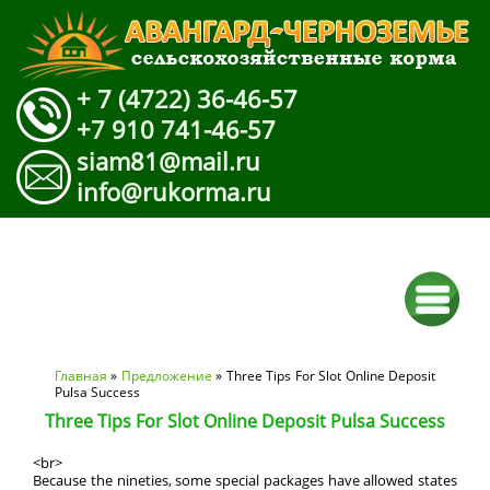
+ 7 (4722) 36-46-57
+7 910 741-46-57
siam81@mail.ru
info@rukorma.ru
Вы здесь
Главная
»
Предложение
» Three Tips For Slot Online Deposit
Pulsa Success
Three Tips For Slot Online Deposit Pulsa Success
<br>
Because the nineties, some special packages have allowed states