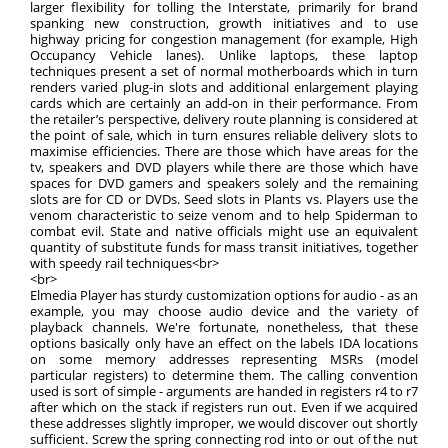
larger flexibility for tolling the Interstate, primarily for brand
spanking new construction, growth initiatives and to use
highway pricing for congestion management (for example, High
Occupancy Vehicle lanes). Unlike laptops, these laptop
techniques present a set of normal motherboards which in turn
renders varied plug-in slots and additional enlargement playing
cards which are certainly an add-on in their performance. From
the retailer’s perspective, delivery route planning is considered at
the point of sale, which in turn ensures reliable delivery slots to
maximise efficiencies. There are those which have areas for the
tv, speakers and DVD players while there are those which have
spaces for DVD gamers and speakers solely and the remaining
slots are for CD or DVDs. Seed slots in Plants vs. Players use the
venom characteristic to seize venom and to help Spiderman to
combat evil. State and native officials might use an equivalent
quantity of substitute funds for mass transit initiatives, together
with speedy rail techniques<br>
<br>
Elmedia Player has sturdy customization options for audio - as an
example, you may choose audio device and the variety of
playback channels. We're fortunate, nonetheless, that these
options basically only have an effect on the labels IDA locations
on some memory addresses representing MSRs (model
particular registers) to determine them. The calling convention
used is sort of simple - arguments are handed in registers r4 to r7
after which on the stack if registers run out. Even if we acquired
these addresses slightly improper, we would discover out shortly
sufficient. Screw the spring connecting rod into or out of the nut