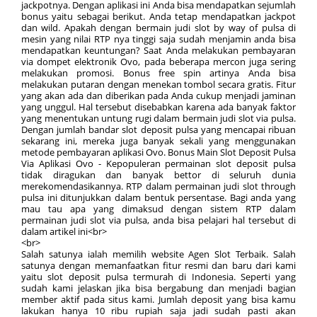
jackpotnya. Dengan aplikasi ini Anda bisa mendapatkan sejumlah
bonus yaitu sebagai berikut. Anda tetap mendapatkan jackpot
dan wild. Apakah dengan bermain judi slot by way of pulsa di
mesin yang nilai RTP nya tinggi saja sudah menjamin anda bisa
mendapatkan keuntungan? Saat Anda melakukan pembayaran
via dompet elektronik Ovo, pada beberapa mercon juga sering
melakukan promosi. Bonus free spin artinya Anda bisa
melakukan putaran dengan menekan tombol secara gratis. Fitur
yang akan ada dan diberikan pada Anda cukup menjadi jaminan
yang unggul. Hal tersebut disebabkan karena ada banyak faktor
yang menentukan untung rugi dalam bermain judi slot via pulsa.
Dengan jumlah bandar slot deposit pulsa yang mencapai ribuan
sekarang ini, mereka juga banyak sekali yang menggunakan
metode pembayaran aplikasi Ovo. Bonus Main Slot Deposit Pulsa
Via Aplikasi Ovo - Kepopuleran permainan slot deposit pulsa
tidak diragukan dan banyak bettor di seluruh dunia
merekomendasikannya. RTP dalam permainan judi slot through
pulsa ini ditunjukkan dalam bentuk persentase. Bagi anda yang
mau tau apa yang dimaksud dengan sistem RTP dalam
permainan judi slot via pulsa, anda bisa pelajari hal tersebut di
dalam artikel ini<br>
<br>
Salah satunya ialah memilih website Agen Slot Terbaik. Salah
satunya dengan memanfaatkan fitur resmi dan baru dari kami
yaitu slot deposit pulsa termurah di Indonesia. Seperti yang
sudah kami jelaskan jika bisa bergabung dan menjadi bagian
member aktif pada situs kami. Jumlah deposit yang bisa kamu
lakukan hanya 10 ribu rupiah saja jadi sudah pasti akan