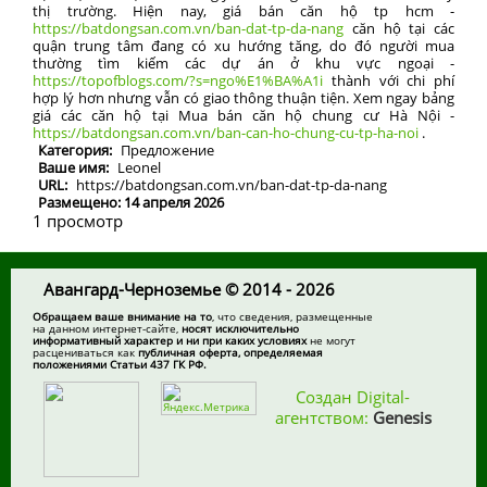
thị trường. Hiện nay, giá bán căn hộ tp hcm -
https://batdongsan.com.vn/ban-dat-tp-da-nang
căn hộ tại các
quận trung tâm đang có xu hướng tăng, do đó người mua
thường tìm kiếm các dự án ở khu vực ngoại -
https://topofblogs.com/?s=ngo%E1%BA%A1i
thành với chi phí
hợp lý hơn nhưng vẫn có giao thông thuận tiện. Xem ngay bảng
giá các căn hộ tại Mua bán căn hộ chung cư Hà Nội -
https://batdongsan.com.vn/ban-can-ho-chung-cu-tp-ha-noi
.
Категория:
Предложение
Ваше имя:
Leonel
URL:
https://batdongsan.com.vn/ban-dat-tp-da-nang
Размещено: 14 апреля 2026
1 просмотр
Авангард-Черноземье © 2014 - 2026
Обращаем ваше внимание на то
, что сведения, размещенные
на данном интернет-сайте,
носят исключительно
информативный характер и ни при каких условиях
не могут
расцениваться как
публичная оферта, определяемая
положениями Статьи 437 ГК РФ.
Создан Digital-
агентством:
Genesis