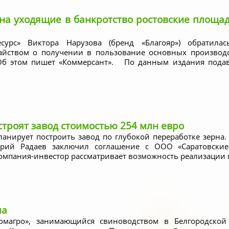
 на уходящие в банкротство ростовские площа
есурс» Виктора Нарузова (бренд «Благояр») обратил
айством о получении в пользование основных производс
 Об этом пишет «Коммерсант». По данным издания подав
строят завод стоимостью 254 млн евро
ланирует построить завод по глубокой переработке зерна.
ерий Радаев заключил соглашение с ООО «Саратовские 
мпания-инвестор рассматривает возможность реализации п
ма
магро», занимающийся свиноводством в Белгородской