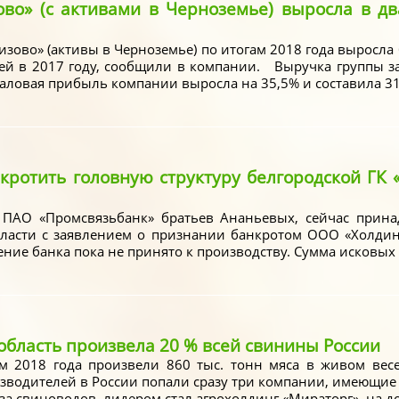
во» (с активами в Черноземье) выросла в дв
зово» (активы в Черноземье) по итогам 2018 года выросла б
ей в 2017 году, сообщили в компании. Выручка группы з
ловая прибыль компании выросла на 35,5% и составила 31,
кротить головную структуру белгородской ГК 
ПАО «Промсвязьбанк» братьев Ананьевых, сейчас прина
ласти с заявлением о признании банкротом ООО «Холдинг
ние банка пока не принято к производству. Сумма исковых 
 область произвела 20 % всей свинины России
м 2018 года произвели 860 тыс. тонн мяса в живом весе.
зводителей в России попали сразу три компании, имеющи
а свиноводов, лидером стал агрохолдинг «Мираторг», на до