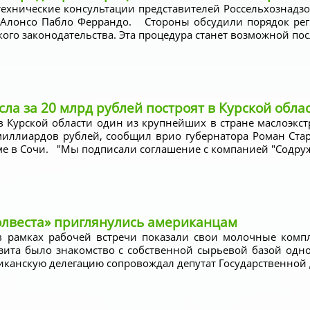
ехнические консультации представителей Россельхознадзор
 Алонсо Пабло Феррандо. Стороны обсудили порядок ре
ого законодательства. Эта процедура станет возможной пос
сла за 20 млрд рублей построят в Курской обла
в Курской области один из крупнейших в стране маслоэк
 миллиардов рублей, сообщил врио губернатора Роман Ста
 в Сочи. "Мы подписали соглашение с компанией "Содружес
лвеста» приглянулись американцам
в рамках рабочей встречи показали свои молочные комп
ита было знакомство с собственной сырьевой базой одн
канскую делегацию сопровождал депутат Государственной д