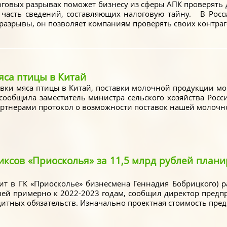
оговых разрывах поможет бизнесу из сферы АПК проверять 
 часть сведений, составляющих налоговую тайну. В Росс
азрывы, он позволяет компаниям проверять своих контраген
яса птицы в Китай
вки мяса птицы в Китай, поставки молочной продукции могу
 сообщила заместитель министра сельского хозяйства Рос
артнерами протокол о возможности поставок нашей молочно
иксов «Приосколья» за 11,5 млрд рублей плани
ит в ГК «Приосколье» бизнесмена Геннадия Бобрицкого) р
лей примерно к ‎2022-2023 годам, сообщил директор пред
дитных обязательств. Изначально проектная стоимость предп