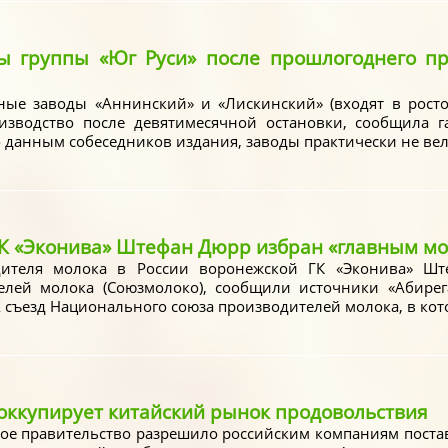
ы группы «Юг Руси» после прошлогоднего пр
е заводы «Аннинский» и «Лискинский» (входят в росто
изводство после девятимесячной остановки, сообщила г
 данным собеседников издания, заводы практически не вел
К «Эконива» Штефан Дюрр избран «главным мо
дителя молока в России воронежской ГК «Эконива» Шт
лей молока (Союзмолоко), сообщили источники «Абирег
 съезд Национального союза производителей молока, в кот
 оккупирует китайский рынок продовольствия
кое правительство разрешило российским компаниям постав