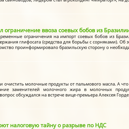
л ограничение ввоза соевых бобов из Бразили
ременные ограничения на импорт соевых бобов из Брази
жания глифосата (средства для борьбы с сорняками). Об э
домство проинформировало бразильскую сторону о необходи
 очистить молочные продукты от пальмового масла. А чт
ание заменителей молочного жира в молочных продук
вопрос обсуждался на встрече вице-премьера Алексея Гордеев
ют налоговую тайну о разрыве по НДС