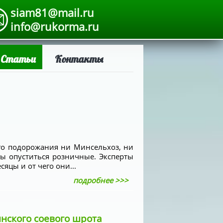
siam81@mail.ru
info@rukorma.ru
Статьи
Контакты
го подорожания ни Минсельхоз, ни
ны опуститься розничные. Эксперты
яцы и от чего они...
подробнее >>>
нского соевого шрота