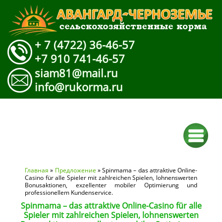
+ 7 (4722) 36-46-57
+7 910 741-46-57
siam81@mail.ru
info@rukorma.ru
Вы здесь
Главная
»
Предложение
» Spinmama – das attraktive Online-
Casino für alle Spieler mit zahlreichen Spielen, lohnenswerten
Bonusaktionen, exzellenter mobiler Optimierung und
professionellem Kundenservice.
Spinmama – das attraktive Online-Casino für alle
Spieler mit zahlreichen Spielen, lohnenswerten