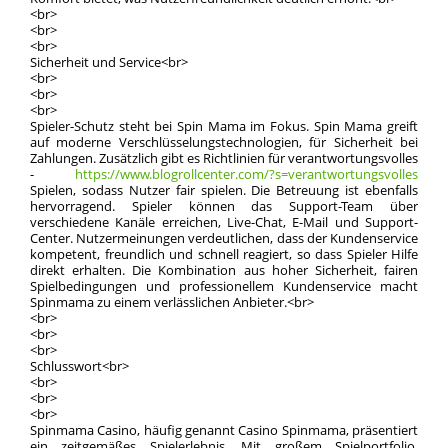
<br>
<br>
<br>
Sicherheit und Service<br>
<br>
<br>
<br>
Spieler-Schutz steht bei Spin Mama im Fokus. Spin Mama greift
auf moderne Verschlüsselungstechnologien, für Sicherheit bei
Zahlungen. Zusätzlich gibt es Richtlinien für verantwortungsvolles
-
https://www.blogrollcenter.com/?s=verantwortungsvolles
Spielen, sodass Nutzer fair spielen. Die Betreuung ist ebenfalls
hervorragend. Spieler können das Support-Team über
verschiedene Kanäle erreichen, Live-Chat, E-Mail und Support-
Center. Nutzermeinungen verdeutlichen, dass der Kundenservice
kompetent, freundlich und schnell reagiert, so dass Spieler Hilfe
direkt erhalten. Die Kombination aus hoher Sicherheit, fairen
Spielbedingungen und professionellem Kundenservice macht
Spinmama zu einem verlässlichen Anbieter.<br>
<br>
<br>
<br>
Schlusswort<br>
<br>
<br>
<br>
Spinmama Casino, häufig genannt Casino Spinmama, präsentiert
ein zeitgemäßes Spielerlebnis. Mit großem Spielportfolio,