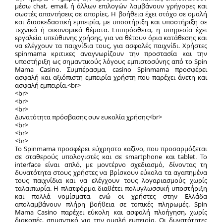
μέσω chat, email, ή άλλων επιλογών λαμβάνουν γρήγορες και
σωστές απαντήσεις σε απορίες. Η βοήθεια έχει στόχο σε ομαλή
και διασκεδαστική εμπειρία, με υποστήριξη και υποστήριξη σε
τεχνικά ή οικονομικά θέματα. Επιπρόσθετα, η υπηρεσία έχει
εργαλεία υπεύθυνης χρήσης, για να θέτουν όρια κατάθεσης και
να ελέγχουν τα παιχνίδια τους, για ασφαλές παιχνίδι. Χρήστες
spinmama κριτικες αναγνωρίζουν την προστασία και την
υποστήριξη ως σημαντικούς λόγους εμπιστοσύνης από το Spin
Mama Casino. Συμπέρασμα, casino Spinmama προσφέρει
ασφαλή και αξιόπιστη εμπειρία χρήστη που παρέχει άνετη και
ασφαλή εμπειρία.<br>
<br>
<br>
<br>
Δυνατότητα πρόσβασης συν ευκολία χρήσης<br>
<br>
<br>
<br>
Το Spinmama προσφέρει εύχρηστο καζίνο, που προσαρμόζεται
σε σταθερούς υπολογιστές και σε smartphone και tablet. Το
interface είναι απλό, με μοντέρνο σχεδιασμό, δίνοντας τη
δυνατότητα στους χρήστες να βρίσκουν εύκολα τα αγαπημένα
τους παιχνίδια και να ελέγχουν τους λογαριασμούς χωρίς
ταλαιπωρία. Η πλατφόρμα διαθέτει πολυγλωσσική υποστήριξη
και πολλά νομίσματα, ενώ οι χρήστες στην Ελλάδα
απολαμβάνουν πλήρη βοήθεια σε τοπικές πληρωμές. Spin
Mama Casino παρέχει εύκολη και ασφαλή πλοήγηση, χωρίς
διακοπές, σημαντικό για την ομαλή εμπειρία. Οι δυνατότητες