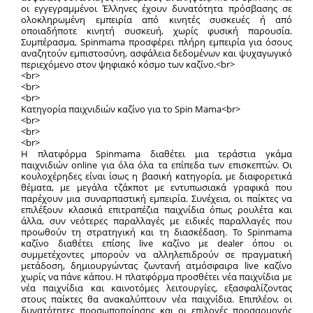
οι εγγεγραμμένοι Έλληνες έχουν δυνατότητα πρόσβασης σε
ολοκληρωμένη εμπειρία από κινητές συσκευές ή από
οποιαδήποτε κινητή συσκευή, χωρίς φυσική παρουσία.
Συμπέρασμα, Spinmama προσφέρει πλήρη εμπειρία για όσους
αναζητούν εμπιστοσύνη, ασφάλεια δεδομένων και ψυχαγωγικό
περιεχόμενο στον ψηφιακό κόσμο των καζίνο.<br>
<br>
<br>
<br>
Κατηγορία παιχνιδιών καζίνο για το Spin Mama<br>
<br>
<br>
<br>
Η πλατφόρμα Spinmama διαθέτει μια τεράστια γκάμα
παιχνιδιών online για όλα όλα τα επίπεδα των επισκεπτών. Οι
κουλοχέρηδες είναι ίσως η βασική κατηγορία, με διαφορετικά
θέματα, με μεγάλα τζάκποτ με εντυπωσιακά γραφικά που
παρέχουν μια συναρπαστική εμπειρία. Συνέχεια, οι παίκτες να
επιλέξουν κλασικά επιτραπέζια παιχνίδια όπως ρουλέτα και
άλλα, συν νεότερες παραλλαγές με ειδικές παραλλαγές που
προωθούν τη στρατηγική και τη διασκέδαση. Το Spinmama
καζίνο διαθέτει επίσης live καζίνο με dealer όπου οι
συμμετέχοντες μπορούν να αλληλεπιδρούν σε πραγματική
μετάδοση, δημιουργώντας ζωντανή ατμόσφαιρα live καζίνο
χωρίς να πάνε κάπου. Η πλατφόρμα προσθέτει νέα παιχνίδια με
νέα παιχνίδια και καινοτόμες λειτουργίες, εξασφαλίζοντας
στους παίκτες θα ανακαλύπτουν νέα παιχνίδια. Επιπλέον, οι
δυνατότητες προσωποποίησης και οι επιλογές προσαρμογής