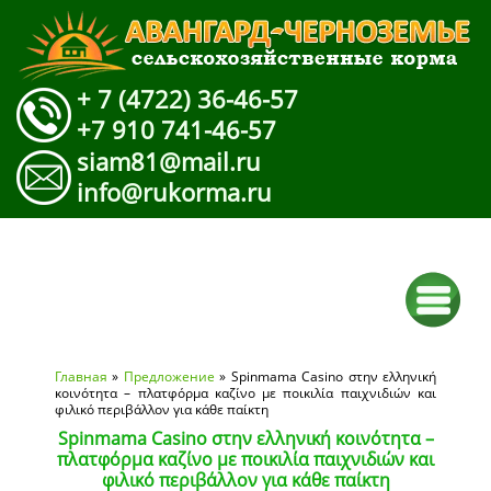
+ 7 (4722) 36-46-57
+7 910 741-46-57
siam81@mail.ru
info@rukorma.ru
Вы здесь
Главная
»
Предложение
» Spinmama Casino στην ελληνική
κοινότητα – πλατφόρμα καζίνο με ποικιλία παιχνιδιών και
φιλικό περιβάλλον για κάθε παίκτη
Spinmama Casino στην ελληνική κοινότητα –
πλατφόρμα καζίνο με ποικιλία παιχνιδιών και
φιλικό περιβάλλον για κάθε παίκτη