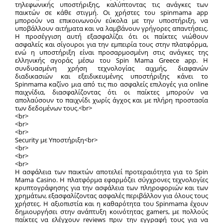
τηλεφωνικής υποστήριξης, καλύπτοντας τις ανάγκες των
παικτών σε κάθε στιγμή. Οι χρήστες του spinmama app
μπορούν να επικοινωνούν εύκολα με την υποστήριξη, να
υποβάλλουν αιτήματα και να λαμβάνουν γρήγορες απαντήσεις.
Η προσέγγιση αυτή εξασφαλίζει ότι οι παίκτες νιώθουν
ασφαλείς και σίγουροι για την εμπειρία τους στην πλατφόρμα,
ενώ η υποστήριξη είναι προσαρμοσμένη στις ανάγκες της
ελληνικής αγοράς μέσω του Spin Mama Greece app. Η
συνδυασμένη χρήση τεχνολογίας αιχμής, διαφανών
διαδικασιών και εξειδικευμένης υποστήριξης κάνει το
Spinmama καζίνο μια από τις πιο ασφαλείς επιλογές για online
παιχνίδια, διασφαλίζοντας ότι οι παίκτες μπορούν να
απολαύσουν το παιχνίδι χωρίς άγχος και με πλήρη προστασία
των δεδομένων τους.<br>
<br>
<br>
<br>
Security με Υποστήριξη<br>
<br>
<br>
<br>
Η ασφάλεια των παικτών αποτελεί προτεραιότητα για το Spin
Mama Casino. Η πλατφόρμα εφαρμόζει σύγχρονες τεχνολογίες
κρυπτογράφησης για την ασφάλεια των πληροφοριών και των
χρημάτων, εξασφαλίζοντας ασφαλές περιβάλλον για όλους τους
χρήστες. Η αξιοπιστία και η καθαρότητα του Spinmama έχουν
δημιουργήσει στην ανάπτυξη κοινότητας gamers, με πολλούς
παίκτες να ελέγχουν reviews πριν την εγγραφή τους για να