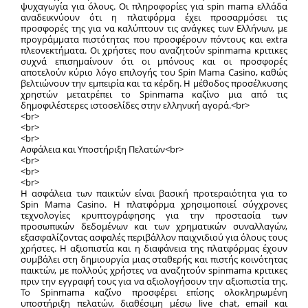
ψυχαγωγία για όλους. Οι πληροφορίες για spin mama ελλάδα
αναδεικνύουν ότι η πλατφόρμα έχει προσαρμόσει τις
προσφορές της για να καλύπτουν τις ανάγκες των Ελλήνων, με
προγράμματα πιστότητας που προσφέρουν πόντους και extra
πλεονεκτήματα. Οι χρήστες που αναζητούν spinmama κριτικες
συχνά επισημαίνουν ότι οι μπόνους και οι προσφορές
αποτελούν κύριο λόγο επιλογής του Spin Mama Casino, καθώς
βελτιώνουν την εμπειρία και τα κέρδη. Η μέθοδος προσέλκυσης
χρηστών μετατρέπει το Spinmama καζίνο μια από τις
δημοφιλέστερες ιστοσελίδες στην ελληνική αγορά.<br>
<br>
<br>
<br>
Ασφάλεια και Υποστήριξη Πελατών<br>
<br>
<br>
<br>
Η ασφάλεια των παικτών είναι βασική προτεραιότητα για το
Spin Mama Casino. Η πλατφόρμα χρησιμοποιεί σύγχρονες
τεχνολογίες κρυπτογράφησης για την προστασία των
προσωπικών δεδομένων και των χρηματικών συναλλαγών,
εξασφαλίζοντας ασφαλές περιβάλλον παιχνιδιού για όλους τους
χρήστες. Η αξιοπιστία και η διαφάνεια της πλατφόρμας έχουν
συμβάλει στη δημιουργία μιας σταθερής και πιστής κοινότητας
παικτών, με πολλούς χρήστες να αναζητούν spinmama κριτικες
πριν την εγγραφή τους για να αξιολογήσουν την αξιοπιστία της.
Το Spinmama καζίνο προσφέρει επίσης ολοκληρωμένη
υποστήριξη πελατών, διαθέσιμη μέσω live chat, email και