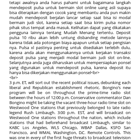
tetapi awalnya anda harus pahami untuk bagaimana langkah
mendeposit pulsa untuk bermain slot online uang asli supaya
bisa diterapkan dengan cocok yang membantu anda pun makin
mudah mendeposit berjalan lancar setiap saat bisa isi modal
bermain judi slot, karena setiap saat bisa kirim pulsa nomor
pihak situs tempat anda masuk. Kelihatan dapat yang dikatakan
pengguna lainnya tentang Mudah Menang tertentu. Deposit
pulsa 10 ribu akan lebih untung disbanding metode lainnya
karena tidak ada potongan biaya apapun untuk setiap pengisian
nya. Pulsa xl pastinya penting untuk disediakan terlebih dulu,
karena anda akan menggunakannya untuk kerjakan transaksi
deposit pulsa yang menjadi modal bermain judi slot on-line.
Selanjutnya anda juga diharuskan untuk mempersiapkan ponsel
yang digunakan untuk mendeposit pulsa, karena deposit itu
hanya bisa dikerjakan menggunakan ponsel<br>
<br>
3 p.m. ET, will sort out the recent political issues, debunking each
liberal and Republican establishment rhetoric. Bongino’s new
program will be on throughout the prime-time radio slot
between the hours of 12:00 p.m. Conservative commentator Dan
Bongino might be taking the vacant three-hour radio time slot on
Westwood One stations that previously belonged to late radio
legend Rush Limbaugh. 3:00 p.m. EST, and will broadcast on
Westwood One stations throughout the nation, which include
stations that had beforehand broadcast Limbaugh, similar to
KABC Los Angeles, WLS Chicago, WBAP Dallas, KSFO San
Francisco, and WMAL Washington, D.C. Remote Controls. This
was one in every of the first huge threats to broadcast television