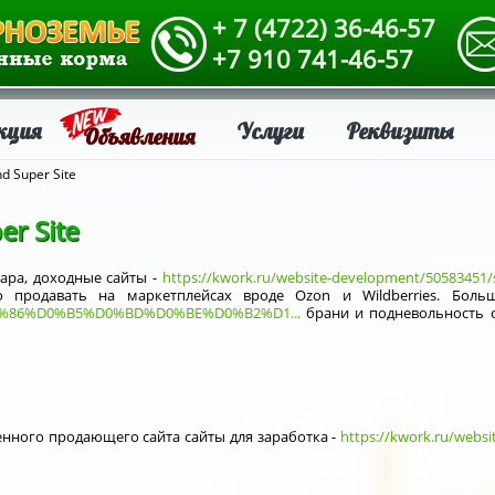
+ 7 (4722) 36-46-57
+7 910 741-46-57
кция
Услуги
Реквизиты
Объявления
d Super Site
er Site
ара, доходные сайты -
https://kwork.ru/website-development/50583451/s
о продавать на маркетплейсах вроде Ozon и Wildberries. Боль
p=%D1%86%D0%B5%D0%BD%D0%BE%D0%B2%D1...
брани и подневольность 
нного продающего сайта сайты для заработка -
https://kwork.ru/webs