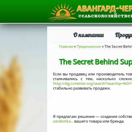
О компании
Проду
Вы здесь
Главная
»
Предложение
» The Secret Behin
The Secret Behind Sup
Если вы продавец или производитель тов
сталкивались с тем, насколько сложн
http://dig.ccmixter.org/search?search
стабильно развивать продажи.
Я предлагаю решение — создание собстве
zarabotka...
вашего товара или бренда.