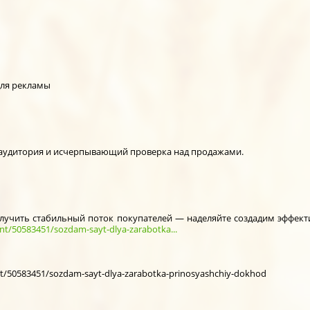
для рекламы
 аудитория и исчерпывающий проверка над продажами.
олучить стабильный поток покупателей — наделяйте создадим эффект
nt/50583451/sozdam-sayt-dlya-zarabotka...
nt/50583451/sozdam-sayt-dlya-zarabotka-prinosyashchiy-dokhod