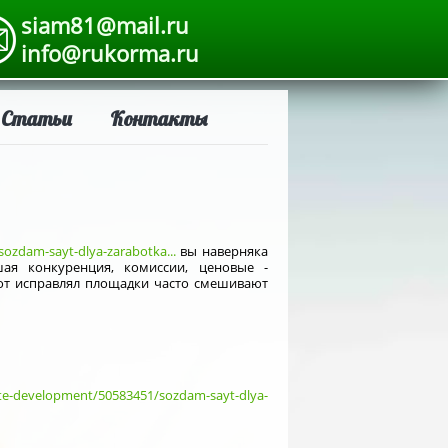
siam81@mail.ru
info@rukorma.ru
Статьи
Контакты
ozdam-sayt-dlya-zarabotka...
вы наверняка
шая конкуренция, комиссии, ценовые -
от исправлял площадки часто смешивают
ite-development/50583451/sozdam-sayt-dlya-