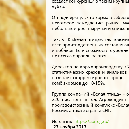
создает конкуренцию таким крупны
Зубко.
Он подчеркнул, что корма в себест
некоторое замедление рынка мя
небольшой рост выручки и снижен
Так, в ГК «Белая птица», как пояс
всех производственных составляющ
и добавок. Есть сложности с уровне
не всегда оправдываются.
Директор по кормопроизводству «Б
статистических срезов и анализо
позволит скорректировать процессы
комбикормов до 10-15%.
Группа компаний «Белая птица» – 
220 тыс. тонн в год. Агрохолдинг
производственный комплекс «Белая
России, а также страны СНГ.
Источник:
https://abireg.ru/
27 ноября 2017