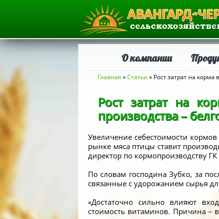
О компании
Проду
Вы здесь
Главная
»
Статьи
» Рост затрат на корма
Рост затрат на ко
производства – белг
Увеличение себестоимости кормов 
рынке мяса птицы ставит производ
директор по кормопроизводству ГК 
По словам господина Зубко, за по
связанные с удорожанием сырья дл
«Достаточно сильно влияют вхо
стоимость витаминов. Причина – в