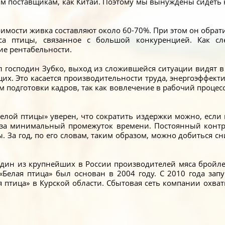
м поставщикам, как Китай. Поэтому мы вынуждены сидеть на
оимости живка составляют около 60-70%. При этом он обрат
са птицы, связанное с большой конкуренцией. Как сле
ие рентабельности.
нил господин Зубко, выход из сложившейся ситуации видят
их. Это касается производительности труда, энергоэффек
м подготовки кадров, так как вовлечение в рабочий процесс
елой птицы» уверен, что сократить издержки можно, если
в за минимальный промежуток времени. Постоянный контр
. За год, по его словам, таким образом, можно добиться 
один из крупнейших в России производителей мяса бройл
 «Белая птица» был основан в 2004 году. С 2010 года з
 птица» в Курской области. Сбытовая сеть компании охва