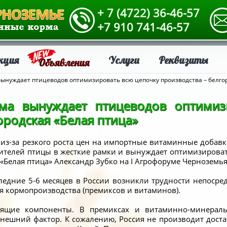
+ 7 (4722) 36-46-57
+7 910 741-46-57
кция
Услуги
Реквизиты
Объявления
 вынуждает птицеводов оптимизировать всю цепочку производства – белго
рма вынуждает птицеводов оптимиз
ородская «Белая птица»
из-за резкого роста цен на импортные витаминные добав
ителей птицы в жесткие рамки и вынуждает оптимизироват
«Белая птица» Александр Зубко на I Агрофоруме Черноземья
следние 5-6 месяцев в России возникли трудности непосре
я кормопроизводства (премиксов и витаминов).
дящие компоненты. В премиксах и витаминно-минераль
нешний фактор. К сожалению, Россия не производит дост