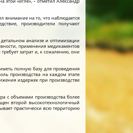
 этой «игле», – отметил Александр
ил внимание на то, что наблюдается
дствие, производители получают
 в детальном анализе и оптимизации
тивности, применения медикаментов
 требует затрат и, к сожалению, они
 иметь полную базу для проведения
оль производства на каждом этапе
снижения издержек при производстве
ера с объемами производства более
апущен второй высокотехнологичный
тывает практически всю территорию