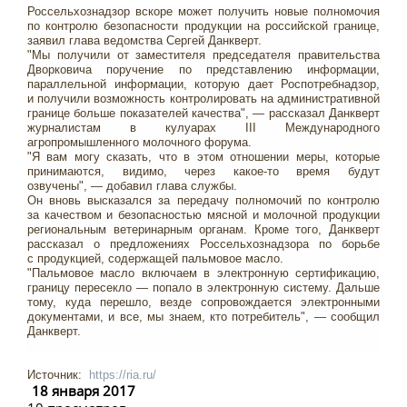
Россельхознадзор вскоре может получить новые полномочия
по контролю безопасности продукции на российской границе,
заявил глава ведомства Сергей Данкверт.
"Мы получили от заместителя председателя правительства
Дворковича поручение по представлению информации,
параллельной информации, которую дает Роспотребнадзор,
и получили возможность контролировать на административной
границе больше показателей качества", — рассказал Данкверт
журналистам в кулуарах III Международного
агропромышленного молочного форума.
"Я вам могу сказать, что в этом отношении меры, которые
принимаются, видимо, через какое-то время будут
озвучены", — добавил глава службы.
Он вновь высказался за передачу полномочий по контролю
за качеством и безопасностью мясной и молочной продукции
региональным ветеринарным органам. Кроме того, Данкверт
рассказал о предложениях Россельхознадзора по борьбе
с продукцией, содержащей пальмовое масло.
"Пальмовое масло включаем в электронную сертификацию,
границу пересекло — попало в электронную систему. Дальше
тому, куда перешло, везде сопровождается электронными
документами, и все, мы знаем, кто потребитель", — сообщил
Данкверт.
Источник:
https://ria.ru/
18 января 2017