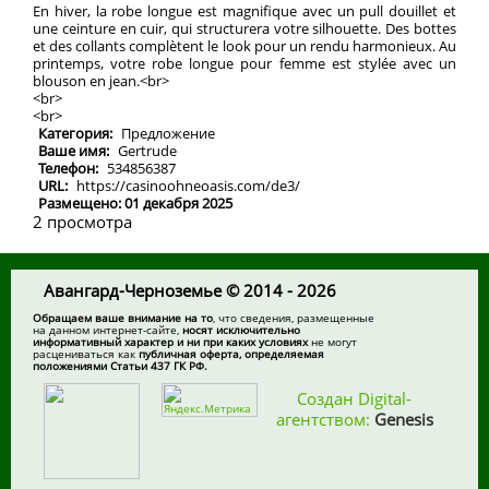
En hiver, la robe longue est magnifique avec un pull douillet et
une ceinture en cuir, qui structurera votre silhouette. Des bottes
et des collants complètent le look pour un rendu harmonieux. Au
printemps, votre robe longue pour femme est stylée avec un
blouson en jean.<br>
<br>
<br>
Категория:
Предложение
Ваше имя:
Gertrude
Телефон:
534856387
URL:
https://casinoohneoasis.com/de3/
Размещено: 01 декабря 2025
2 просмотра
Авангард-Черноземье © 2014 - 2026
Обращаем ваше внимание на то
, что сведения, размещенные
на данном интернет-сайте,
носят исключительно
информативный характер и ни при каких условиях
не могут
расцениваться как
публичная оферта, определяемая
положениями Статьи 437 ГК РФ.
Создан Digital-
агентством:
Genesis