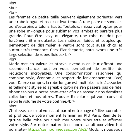
<br>
<br>
<br>
Les femmes de petite taille peuvent également s’orienter vers
une robe longue et associer leur tenue à une paire de sandales
ou d’escarpins à talons hauts. Toutefois, mieux vaut opter pour
une robe mi-longue pour sublimer vos jambes et paraître plus
grande. Pour être sexy ou élégante, une robe ne doit pas
forcément être moulante. Les matières fluides et souples qui
permettent de dissimuler le ventre sont tout aussi chics, et
surtout très tendance. Chez Blancheporte, nous avons une très
large sélection de robes fluides.<br>
<br>
Modz met en valeur les stocks invendus en leur offrant une
seconde chance, tout en vous permettant de profiter de
réductions incroyables. Une consommation raisonnée qui
combine style, économie et respect de l’environnement. Bref,
vous l’aurez compris, la robe longue est multiple, facile à associer,
et tellement stylée et agréable qu’on ne s’en passera pas de l’été.
Abonnez-vous a notre newsletter afin de recevoir nos dernières
collections et nos offres. Trouvez l’encolure qui vous convient
selon le volume de votre poitrine.<br>
<br>
Choisissez celle qui vous faut parmi notre page dédiée aux robes
et profitez de votre moment féminin en RIU Paris. Rien de tel
qu’une belle robe pour sublimer votre silhouette et affirmer
votre style. Sur notre mature teen porn - adult xxx video hot
porn site -
https://casinoohneoasis.com/de3/
Modz.fr, nous vous