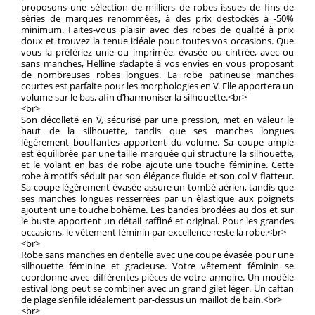
proposons une sélection de milliers de robes issues de fins de
séries de marques renommées, à des prix destockés à -50%
minimum. Faites-vous plaisir avec des robes de qualité à prix
doux et trouvez la tenue idéale pour toutes vos occasions. Que
vous la préfériez unie ou imprimée, évasée ou cintrée, avec ou
sans manches, Helline s’adapte à vos envies en vous proposant
de nombreuses robes longues. La robe patineuse manches
courtes est parfaite pour les morphologies en V. Elle apportera un
volume sur le bas, afin d’harmoniser la silhouette.<br>
<br>
Son décolleté en V, sécurisé par une pression, met en valeur le
haut de la silhouette, tandis que ses manches longues
légèrement bouffantes apportent du volume. Sa coupe ample
est équilibrée par une taille marquée qui structure la silhouette,
et le volant en bas de robe ajoute une touche féminine. Cette
robe à motifs séduit par son élégance fluide et son col V flatteur.
Sa coupe légèrement évasée assure un tombé aérien, tandis que
ses manches longues resserrées par un élastique aux poignets
ajoutent une touche bohème. Les bandes brodées au dos et sur
le buste apportent un détail raffiné et original. Pour les grandes
occasions, le vêtement féminin par excellence reste la robe.<br>
<br>
Robe sans manches en dentelle avec une coupe évasée pour une
silhouette féminine et gracieuse. Votre vêtement féminin se
coordonne avec différentes pièces de votre armoire. Un modèle
estival long peut se combiner avec un grand gilet léger. Un caftan
de plage s’enfile idéalement par-dessus un maillot de bain.<br>
<br>