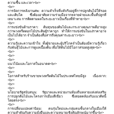
ความชื้น และเวลา<br>
<br>
การจัดการหลังงานศพ: ความสำเร็จที่แท้จริงอยู่ที่การปลูกต้นไม้ให้รอด
และเติบโต ซึ่งต้องอาศัยความร่วมมือจากหลายฝ่ายและพื้นที่ปลูกที่
เหมาะสม การติดตามผลในระยะยาวเป็นเรื่องที่ท้าทาย<br>
<br>
การแข่งขันด้านราคา: ต้นทุนของต้นไม้และกระถางคุณภาพดีอาจสูง
กว่าพวงหรีดดอกไม้ประดิษฐ์ราคาถูก ทำให้การแข่งขันในแง่ราคาอาจ
เป็นไปได้ยาก จำเป็นต้องสื่อสารถึงคุณค่าระยะยาว<br>
<br>
ความรู้และความเข้าใจ: ทั้งผู้ขายและผู้บริโภคจำเป็นต้องมีความรู้เกี่ยว
กับพันธุ์ไม้และการดูแลเบื้องต้น เพื่อให้ต้นไม้มีโอกาสรอดสูงสุด<br>
<br>
<br>
<br>
แนวโน้มและโอกาสในอนาคต<br>
<br>
<br>
โอกาสสำหรับร้านขายพวงหรีดต้นไม้ในประเทศไทยมีสูง เนื่องจาก:
<br>
<br>
<br>
นโยบายรัฐสนับสนุน: รัฐบาลและหน่วยงานท้องถิ่นหลายแห่งส่งเสริม
การปลูกต้นไม้และโครงการเมืองสีเขียว ซึ่งสอดคล้องกับแนวคิดนี้
โดยตรง<br>
<br>
การเปลี่ยนแปลงค่านิยม: คนรุ่นใหม่และกลุ่มคนชั้นกลางในเมืองให้
ความสำคัญกับความยั่งยืนและความหมายเชิงสัญลักษณ์มากขึ้น<br>