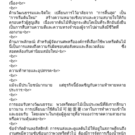
เนื่อง<br>
<br>
ด้านวัฒนธรรมและจิตใจ: เปลี่ยนการไว้อาลัยจาก "การสิ้นสุด" เป็น
"การเริ่มต้นใหม่" สร้างความหมายเชิงบวกและความสบายใจให้กับ
ครอบครัวผู้สูญเสีย เนื่องจากต้นไม้ที่ปลูกจะเติบโตเป็นที่ระลึกอันยั่งยืน
เป็นการสืบสานความดีและความทรงจำของผู้จากไปผ่านสิ่งมีชีวิตที่
งอกงาม<br>
<br>
ด้านภาพลักษณ์: สำหรับผู้จัดงานศพหรือองค์กรที่เลือกใช้พวงหรีดต้นไม้
นี่เป็นการแสดงถึงความรับผิดชอบต่อสังคมและสิ่งแวดล้อม ซึ่ง
สอดคล้องกับค่านิยมสมัยใหม่<br>
<br>
<br>
<br>
ความท้าทายและอุปสรรค<br>
<br>
<br>
แม้จะมีประโยชน์มากมาย แต่ธุรกิจนี้ยังเผชิญกับความท้าทายหลาย
ประการ:<br>
<br>
<br>
การยอมรับทางวัฒนธรรม: พวงหรีดดอกไม้เป็นประเพณีที่ฝังรากลึกมา
ยาวนาน การเปลี่ยนมาใช้ต้นไม้可能需要เวลาในการทำความเข้าใจ
และยอมรับ โดยเฉพาะในกลุ่มผู้สูงอายุที่อาจมองว่าขาดความสวยงาม
หรือความคุ้นเคย<br>
<br>
ข้อจำกัดด้านลอจิสติกส์: การขนส่งและดูแลต้นไม้ให้อยู่ในสภาพดีจนถึง
งานศพมีความซับซ้อนกว่าพวงหรีดทั่วไป ต้องมีการจัดการเรื่องน้ำหนัก