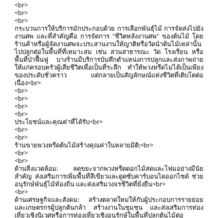
<br>
<br>
<br>
กระบวนการให้บริการมักประกอบด้วย การเลือกพันธุ์ไม้ การจัดส่งไปยัง
งานศพ และที่สำคัญคือ การจัดการ "ชีวิตหลังงานศพ" ของต้นไม้ โดย
ร้านค้าหรือผู้จัดงานศพจะประสานงานให้ญาติหรือวัดนำต้นไม้เหล่านั้น
ไปปลูกต่อในพื้นที่ที่เหมาะสม เช่น สวนสาธารณะ วัด โรงเรียน หรือ
พื้นที่ป่าฟื้นฟู บางร้านมีบริการบันทึกตำแหน่งการปลูกและส่งภาพถ่าย
ให้แก่ครอบครัวผู้เสียชีวิตเพื่อเป็นที่ระลึก ทำให้พวงหรีดไม่ได้เป็นเพียง
ของประดับชั่วคราว แต่กลายเป็นสัญลักษณ์แห่งชีวิตที่เติบโตต่อ
เนื่อง<br>
<br>
<br>
<br>
<br>
ประโยชน์และคุณค่าที่ได้รับ<br>
<br>
<br>
ร้านขายพวงหรีดต้นไม้สร้างคุณค่าในหลายมิติ:<br>
<br>
<br>
ด้านสิ่งแวดล้อม: ลดขยะจากพวงหรีดดอกไม้สดและโฟมอย่างมีนัย
สำคัญ ส่งเสริมการเพิ่มพื้นที่สีเขียวและดูดซับคาร์บอนไดออกไซด์ ช่วย
อนุรักษ์พันธุ์ไม้ท้องถิ่น และส่งเสริมวงจรชีวิตที่ยั่งยืน<br>
<br>
ด้านเศรษฐกิจและสังคม: สร้างตลาดใหม่ให้กับผู้ประกอบการรายย่อย
และเกษตรกรผู้ปลูกต้นกล้า สร้างงานในชุมชน และส่งเสริมการท่อง
เที่ยวเชิงนิเวศหรือการท่องเที่ยวเชิงอนุรักษ์ในพื้นที่ปลูกต้นไม้ต่อ