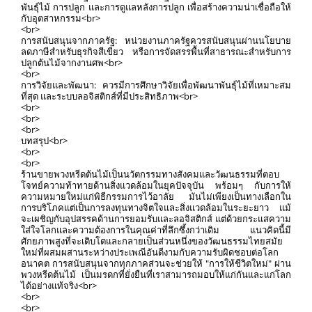
พันธุ์ไม้ การปลูก และการดูแลหลังการปลูก เพื่อสร้างความน่าเชื่อถือให้
กับอุตสาหกรรม<br>
<br>
การสนับสนุนจากภาครัฐ: หน่วยงานภาครัฐควรสนับสนุนผ่านนโยบาย
ลดภาษีสำหรับธุรกิจสีเขียว หรือการจัดสรรพื้นที่สาธารณะสำหรับการ
ปลูกต้นไม้จากงานศพ<br>
<br>
การวิจัยและพัฒนา: ควรมีการศึกษาวิจัยเพื่อพัฒนาพันธุ์ไม้ที่เหมาะสม
ที่สุด และระบบลอจิสติกส์ที่มีประสิทธิภาพ<br>
<br>
<br>
<br>
บทสรุป<br>
<br>
<br>
ร้านขายพวงหรีดต้นไม้เป็นนวัตกรรมทางสังคมและวัฒนธรรมที่ตอบ
โจทย์ความท้าทายด้านสิ่งแวดล้อมในยุคปัจจุบัน พร้อมๆ กับการให้
ความหมายใหม่แก่พิธีกรรมการไว้อาลัย มันไม่เพียงเป็นทางเลือกใน
การบริโภคแต่เป็นการลงทุนทางจิตใจและสิ่งแวดล้อมในระยะยาว แม้
จะเผชิญกับอุปสรรคด้านการยอมรับและลอจิสติกส์ แต่ด้วยกระแสความ
ใส่ใจโลกและความต้องการในคุณค่าที่ลึกซึ้งกว่าเดิม แนวคิดนี้มี
ศักยภาพสูงที่จะเติบโตและกลายเป็นส่วนหนึ่งของวัฒนธรรมไทยสมัย
ใหม่ที่ผสมผสานระหว่างประเพณีอันดีงามกับความรับผิดชอบต่อโลก
อนาคต การสนับสนุนจากทุกภาคส่วนจะช่วยให้ "การให้ชีวิตใหม่" ผ่าน
พวงหรีดต้นไม้ เป็นมรดกที่ยั่งยืนที่เราสามารถมอบให้แก่กันและแก่โลก
ได้อย่างแท้จริง<br>
<br>
<br>