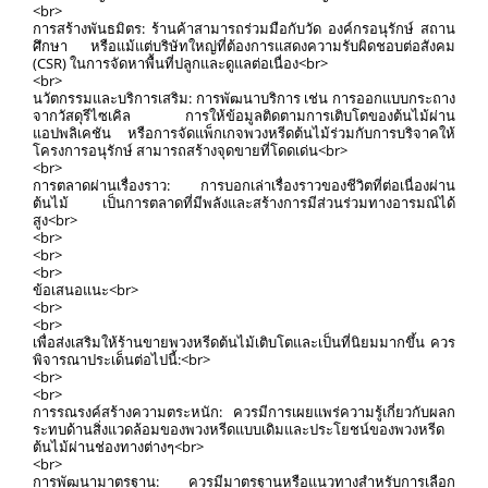
<br>
การสร้างพันธมิตร: ร้านค้าสามารถร่วมมือกับวัด องค์กรอนุรักษ์ สถาน
ศึกษา หรือแม้แต่บริษัทใหญ่ที่ต้องการแสดงความรับผิดชอบต่อสังคม
(CSR) ในการจัดหาพื้นที่ปลูกและดูแลต่อเนื่อง<br>
<br>
นวัตกรรมและบริการเสริม: การพัฒนาบริการ เช่น การออกแบบกระถาง
จากวัสดุรีไซเคิล การให้ข้อมูลติดตามการเติบโตของต้นไม้ผ่าน
แอปพลิเคชัน หรือการจัดแพ็กเกจพวงหรีดต้นไม้ร่วมกับการบริจาคให้
โครงการอนุรักษ์ สามารถสร้างจุดขายที่โดดเด่น<br>
<br>
การตลาดผ่านเรื่องราว: การบอกเล่าเรื่องราวของชีวิตที่ต่อเนื่องผ่าน
ต้นไม้ เป็นการตลาดที่มีพลังและสร้างการมีส่วนร่วมทางอารมณ์ได้
สูง<br>
<br>
<br>
<br>
ข้อเสนอแนะ<br>
<br>
<br>
เพื่อส่งเสริมให้ร้านขายพวงหรีดต้นไม้เติบโตและเป็นที่นิยมมากขึ้น ควร
พิจารณาประเด็นต่อไปนี้:<br>
<br>
<br>
การรณรงค์สร้างความตระหนัก: ควรมีการเผยแพร่ความรู้เกี่ยวกับผลก
ระทบด้านสิ่งแวดล้อมของพวงหรีดแบบเดิมและประโยชน์ของพวงหรีด
ต้นไม้ผ่านช่องทางต่างๆ<br>
<br>
การพัฒนามาตรฐาน: ควรมีมาตรฐานหรือแนวทางสำหรับการเลือก