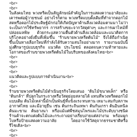
<br>
<br>
ในสังคมไทย พวงหรีดเป็นสัญลักษณ์สำคัญในการแสดงความอาลัยและ
เคารพต่อผู้วายชนม์ อย่างไรก็ตาม พวงหรีดแบบดั้งเดิมที่ทำจากดอกไม้
สดหรือดอกไม้ประดิษฐ์มักก่อให้เกิดปัญหาด้านสิ่งแวดล้อมตามมา ไม่ว่า
จะเป็นการใช้ทรัพยากร การสร้างขยะจากวัสดุต่างๆ และการเผาไหม้ที่
ปล่อยมลพิษ ด้วยกระแสความตื่นตัวด้านสิ่งแวดล้อมและแนวคิดการ
บริโภคอย่างยั่งยืนที่เพิ่มขึ้น "ร้านขายพวงหรีดต้นไม้" จึงได้ถือกำเนิด
ขึ้นเป็นทางเลือกใหม่ที่กำลังได้รับความสนใจอย่างมาก รายงานฉบับนี้
มุ่งศึกษารูปแบบธุรกิจ แนวคิด ประโยชน์ ตลอดจนความท้าทายและ
โอกาสของร้านขายพวงหรีดต้นไม้ในบริบทของสังคมไทย<br>
<br>
<br>
<br>
<br>
แนวคิดและรูปแบบการดำเนินงาน<br>
<br>
<br>
ร้านขายพวงหรีดต้นไม้ดำเนินธุรกิจโดยเสนอ "ต้นไม้ขนาดเล็ก" หรือ
"ต้นกล้า" ที่ปลูกในกระถางหรือวัสดุย่อยสลายได้ แทนที่พวงหรีดดอกไม้
แบบเดิม ต้นไม้เหล่านี้มักเป็นพันธุ์ที่แข็งแรง ทนทาน เหมาะสมกับสภาพ
อากาศไทย และมีอายุยืน เช่น ต้นกระถินเทพา ต้นกันเกรา ต้นอินทนิล
ต้นมะขาม ต้นยางนา หรือแม้แต่พืชสมุนไพรและไม้ประดับบางชนิด
ร้านค้าจะตกแต่งต้นไม้และกระถางอย่างเรียบง่ายแต่สง่างาม พร้อมผูก
โบหรือป้ายแสดงความอาลัย โดยอาจใช้วัสดุจากธรรมชาติหรือ
รีไซเคิล<br>
<br>
<br>