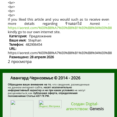
<br>
<br>
<br>
<br>
If you liked this article and you would such as to receive even
more details regarding ร้านดอกไม้ Aorest -
https://aorest.com/%E0%B8%A7%E0%B8%B1%E0%B8%94%E0%B8%9
kindly go to our own internet site.
Категория:
Предложение
Ваше имя:
Stephan
Телефон:
482906454
URL:
https://aorest.com/%E0%B8%A7%E0%B8%B1%E0%B8%94%E0%B
Размещено: 28 апреля 2026
2 просмотра
Авангард-Черноземье © 2014 - 2026
Обращаем ваше внимание на то
, что сведения, размещенные
на данном интернет-сайте,
носят исключительно
информативный характер и ни при каких условиях
не могут
расцениваться как
публичная оферта, определяемая
положениями Статьи 437 ГК РФ.
Создан Digital-
агентством:
Genesis