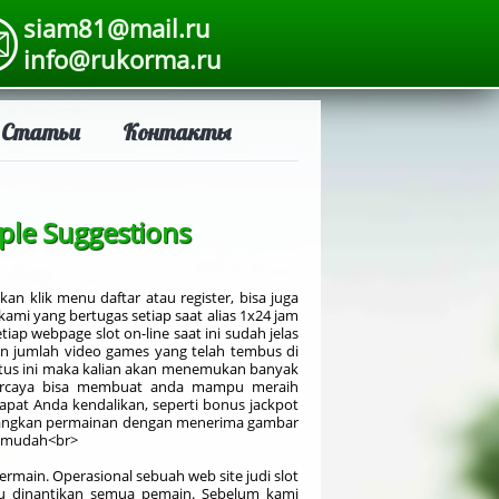
siam81@mail.ru
info@rukorma.ru
Статьи
Контакты
ple Suggestions
kan klik menu daftar atau register, bisa juga
ami yang bertugas setiap saat alias 1x24 jam
iap webpage slot on-line saat ini sudah jelas
an jumlah video games yang telah tembus di
situs ini maka kalian akan menemukan banyak
rpercaya bisa membuat anda mampu meraih
apat Anda kendalikan, seperti bonus jackpot
emenangkan permainan dengan menerima gambar
h mudah<br>
rmain. Operasional sebuah web site judi slot
lalu dinantikan semua pemain. Sebelum kami