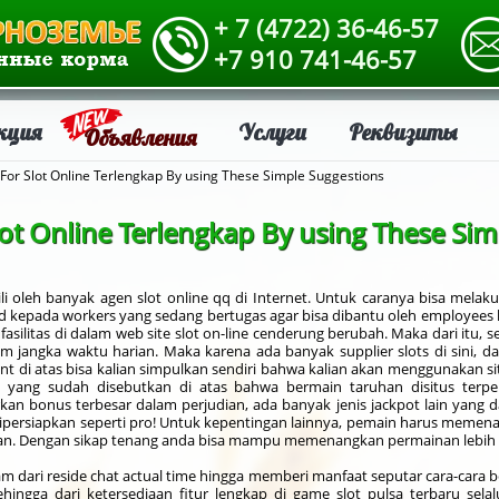
+ 7 (4722) 36-46-57
+7 910 741-46-57
кция
Услуги
Реквизиты
Объявления
For Slot Online Terlengkap By using These Simple Suggestions
ot Online Terlengkap By using These Sim
kili oleh banyak agen slot online qq di Internet. Untuk caranya bisa melaku
 kepada workers yang sedang bertugas agar bisa dibantu oleh employees k
silitas di dalam web site slot on-line cenderung berubah. Maka dari itu, set
 jangka waktu harian. Maka karena ada banyak supplier slots di sini, d
int di atas bisa kalian simpulkan sendiri bahwa kalian akan menggunakan 
ti yang sudah disebutkan di atas bahwa bermain taruhan disitus te
n bonus terbesar dalam perjudian, ada banyak jenis jackpot lain yang d
uk dipersiapkan seperti pro! Untuk kepentingan lainnya, pemain harus m
nkan. Dengan sikap tenang anda bisa mampu memenangkan permainan lebi
 dari reside chat actual time hingga memberi manfaat seputar cara-cara be
ehingga dari ketersediaan fitur lengkap di game slot pulsa terbaru se