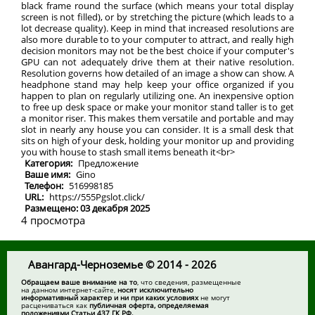
black frame round the surface (which means your total display
screen is not filled), or by stretching the picture (which leads to a
lot decrease quality). Keep in mind that increased resolutions are
also more durable to to your computer to attract, and really high
decision monitors may not be the best choice if your computer's
GPU can not adequately drive them at their native resolution.
Resolution governs how detailed of an image a show can show. A
headphone stand may help keep your office organized if you
happen to plan on regularly utilizing one. An inexpensive option
to free up desk space or make your monitor stand taller is to get
a monitor riser. This makes them versatile and portable and may
slot in nearly any house you can consider. It is a small desk that
sits on high of your desk, holding your monitor up and providing
you with house to stash small items beneath it<br>
Категория:
Предложение
Ваше имя:
Gino
Телефон:
516998185
URL:
https://555Pgslot.click/
Размещено: 03 декабря 2025
4 просмотра
Авангард-Черноземье © 2014 - 2026
Обращаем ваше внимание на то
, что сведения, размещенные
на данном интернет-сайте,
носят исключительно
информативный характер и ни при каких условиях
не могут
расцениваться как
публичная оферта, определяемая
положениями Статьи 437 ГК РФ.