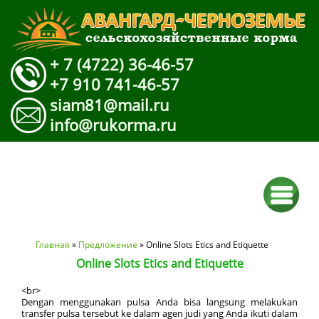
+ 7 (4722) 36-46-57
+7 910 741-46-57
siam81@mail.ru
info@rukorma.ru
Вы здесь
Главная
»
Предложение
» Online Slots Etics and Etiquette
Online Slots Etics and Etiquette
<br>
Dengan menggunakan pulsa Anda bisa langsung melakukan
transfer pulsa tersebut ke dalam agen judi yang Anda ikuti dalam