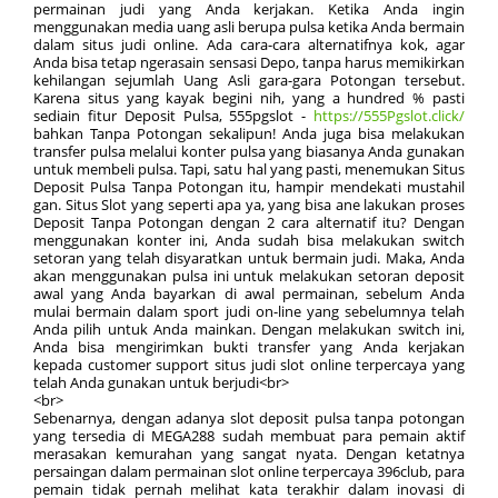
permainan judi yang Anda kerjakan. Ketika Anda ingin
menggunakan media uang asli berupa pulsa ketika Anda bermain
dalam situs judi online. Ada cara-cara alternatifnya kok, agar
Anda bisa tetap ngerasain sensasi Depo, tanpa harus memikirkan
kehilangan sejumlah Uang Asli gara-gara Potongan tersebut.
Karena situs yang kayak begini nih, yang a hundred % pasti
sediain fitur Deposit Pulsa, 555pgslot -
https://555Pgslot.click/
bahkan Tanpa Potongan sekalipun! Anda juga bisa melakukan
transfer pulsa melalui konter pulsa yang biasanya Anda gunakan
untuk membeli pulsa. Tapi, satu hal yang pasti, menemukan Situs
Deposit Pulsa Tanpa Potongan itu, hampir mendekati mustahil
gan. Situs Slot yang seperti apa ya, yang bisa ane lakukan proses
Deposit Tanpa Potongan dengan 2 cara alternatif itu? Dengan
menggunakan konter ini, Anda sudah bisa melakukan switch
setoran yang telah disyaratkan untuk bermain judi. Maka, Anda
akan menggunakan pulsa ini untuk melakukan setoran deposit
awal yang Anda bayarkan di awal permainan, sebelum Anda
mulai bermain dalam sport judi on-line yang sebelumnya telah
Anda pilih untuk Anda mainkan. Dengan melakukan switch ini,
Anda bisa mengirimkan bukti transfer yang Anda kerjakan
kepada customer support situs judi slot online terpercaya yang
telah Anda gunakan untuk berjudi<br>
<br>
Sebenarnya, dengan adanya slot deposit pulsa tanpa potongan
yang tersedia di MEGA288 sudah membuat para pemain aktif
merasakan kemurahan yang sangat nyata. Dengan ketatnya
persaingan dalam permainan slot online terpercaya 396club, para
pemain tidak pernah melihat kata terakhir dalam inovasi di