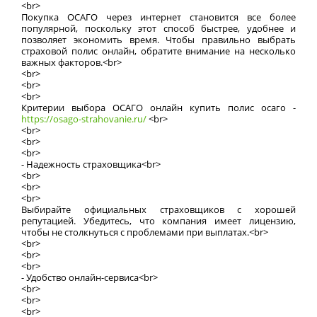
<br>
Покупка ОСАГО через интернет становится все более
популярной, поскольку этот способ быстрее, удобнее и
позволяет экономить время. Чтобы правильно выбрать
страховой полис онлайн, обратите внимание на несколько
важных факторов.<br>
<br>
<br>
<br>
Критерии выбора ОСАГО онлайн купить полис осаго -
https://osago-strahovanie.ru/
<br>
<br>
<br>
<br>
- Надежность страховщика<br>
<br>
<br>
<br>
Выбирайте официальных страховщиков с хорошей
репутацией. Убедитесь, что компания имеет лицензию,
чтобы не столкнуться с проблемами при выплатах.<br>
<br>
<br>
<br>
- Удобство онлайн-сервиса<br>
<br>
<br>
<br>