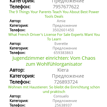
Категория:
Предложение
Телефон:
7957677622
The 9 Things Your Parents Teach You About Best Power
Tools Deals
Автор:
Amie
Категория:
Предложение
Телефон:
3502601450
What French Driver's License For Sale Experts Want You
To Learn
Автор:
Everette
Категория:
Предложение
Телефон:
659383863
Jugendzimmer einrichten: Vom Chaos
zum Wohlfühlorganisator
Автор:
Kiera
Категория:
Предложение
Телефон:
726893724
Wohnen mit Haustieren: So bleibt die Einrichtung schön
und praktisch
Автор:
Consuelo
Категория:
Предложение
Телефон:
25638937