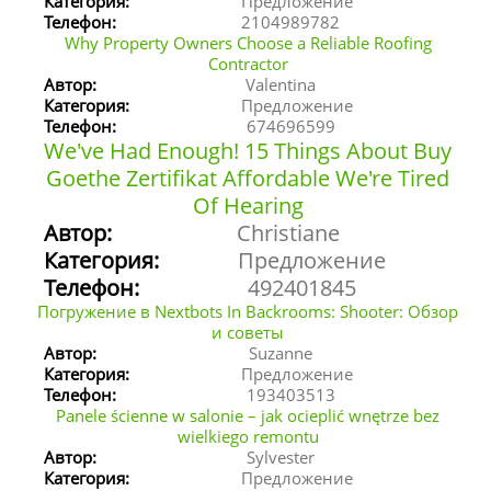
Категория:
Предложение
Телефон:
2104989782
Why Property Owners Choose a Reliable Roofing
Contractor
Автор:
Valentina
Категория:
Предложение
Телефон:
674696599
We've Had Enough! 15 Things About Buy
Goethe Zertifikat Affordable We're Tired
Of Hearing
Автор:
Christiane
Категория:
Предложение
Телефон:
492401845
Погружение в Nextbots In Backrooms: Shooter: Обзор
и советы
Автор:
Suzanne
Категория:
Предложение
Телефон:
193403513
Panele ścienne w salonie – jak ocieplić wnętrze bez
wielkiego remontu
Автор:
Sylvester
Категория:
Предложение