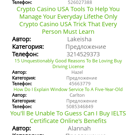
Телефон:
526027388
Crypto Casino USA Tools To Help You
Manage Your Everyday Lifethe Only
Crypto Casino USA Trick That Every
Person Must Learn
Автор:
Lakeisha
Категория:
Предложение
Телефон:
3214529373
15 Unquestionably Good Reasons To Be Loving Buy
Driving License
Автор:
Hazel
Категория:
Предложение
Телефон:
45663779
How Do I Explain Window Service To A Five-Year-Old
Автор:
Carlton
Категория:
Предложение
Телефон:
5085346849
You'll Be Unable To Guess Can I Buy IELTS
Certificate Online's Benefits
Автор:
Alannah