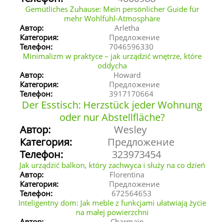
Gemütliches Zuhause: Mein persönlicher Guide für
mehr Wohlfühl-Atmosphäre
Автор:
Arletha
Категория:
Предложение
Телефон:
7046596330
Minimalizm w praktyce – jak urządzić wnętrze, które
oddycha
Автор:
Howard
Категория:
Предложение
Телефон:
3917170664
Der Esstisch: Herzstück jeder Wohnung
oder nur Abstellfläche?
Автор:
Wesley
Категория:
Предложение
Телефон:
323973454
Jak urządzić balkon, który zachwyca i służy na co dzień
Автор:
Florentina
Категория:
Предложение
Телефон:
672564653
Inteligentny dom: Jak meble z funkcjami ułatwiają życie
na małej powierzchni
Автор:
Charmain