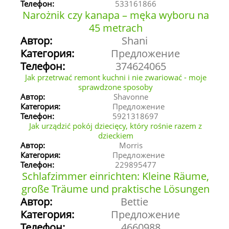
Телефон:
533161866
Narożnik czy kanapa – męka wyboru na
45 metrach
Автор:
Shani
Категория:
Предложение
Телефон:
374624065
Jak przetrwać remont kuchni i nie zwariować - moje
sprawdzone sposoby
Автор:
Shavonne
Категория:
Предложение
Телефон:
5921318697
Jak urządzić pokój dziecięcy, który rośnie razem z
dzieckiem
Автор:
Morris
Категория:
Предложение
Телефон:
229895477
Schlafzimmer einrichten: Kleine Räume,
große Träume und praktische Lösungen
Автор:
Bettie
Категория:
Предложение
Телефон:
4660988