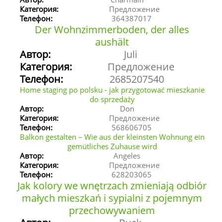
Категория:
Предложение
Телефон:
364387017
Der Wohnzimmerboden, der alles
aushält
Автор:
Juli
Категория:
Предложение
Телефон:
2685207540
Home staging po polsku - jak przygotować mieszkanie
do sprzedaży
Автор:
Don
Категория:
Предложение
Телефон:
568606705
Balkon gestalten – Wie aus der kleinsten Wohnung ein
gemütliches Zuhause wird
Автор:
Angeles
Категория:
Предложение
Телефон:
628203065
Jak kolory we wnętrzach zmieniają odbiór
małych mieszkań i sypialni z pojemnym
przechowywaniem