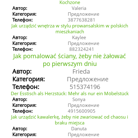
Kochzone
Автор:
Valeria
Категория:
Предложение
Телефон:
3877638281
Jak urządzić wnętrza w stylu prowansalskim w polskich
mieszkaniach
Автор:
Kaylee
Категория:
Предложение
Телефон:
882324241
Jak pomalować ściany, żeby nie żałować
po pierwszym dniu
Автор:
Frieda
Категория:
Предложение
Телефон:
515374196
Der Esstisch als Herzstück: Mehr als nur ein Möbelstück
Автор:
Sonya
Категория:
Предложение
Телефон:
4915600905
Jak urządzić kawalerkę, żeby nie zwariować od chaosu i
braku miejsca
Автор:
Danuta
Категория:
Предложение