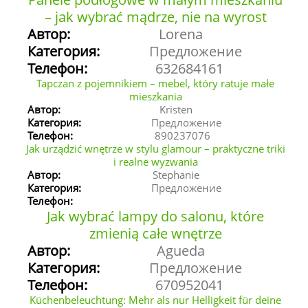
– jak wybrać mądrze, nie na wyrost
Автор:
Lorena
Категория:
Предложение
Телефон:
632684161
Tapczan z pojemnikiem – mebel, który ratuje małe
mieszkania
Автор:
Kristen
Категория:
Предложение
Телефон:
890237076
Jak urządzić wnętrze w stylu glamour – praktyczne triki
i realne wyzwania
Автор:
Stephanie
Категория:
Предложение
Телефон:
Jak wybrać lampy do salonu, które
zmienią całe wnętrze
Автор:
Agueda
Категория:
Предложение
Телефон:
670952041
Küchenbeleuchtung: Mehr als nur Helligkeit für deine