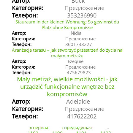
Автор:
Buck
Категория:
Предложение
Телефон:
353236990
Stauraum in der kleinen Wohnung: So gewinnst du
Platz ohne Kompromisse
Автор:
Nidia
Категория:
Предложение
Телефон:
3601733227
Aranżacja tarasu – jak stworzyć przestrzeń do życia na
małym metrażu
Автор:
Ezequiel
Категория:
Предложение
Телефон:
475679823
Mały metraż, wielkie możliwości - jak
urządzić funkcjonalne wnętrze bez
kompromisów
Автор:
Adelaide
Категория:
Предложение
Телефон:
417622202
« первая
‹ предыдущая
…
Страницы
1189
1190
1191
1192