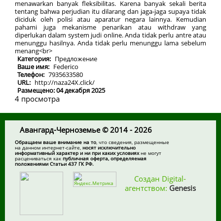
menawarkan banyak fleksibilitas. Karena banyak sekali berita
tentang bahwa perjudian itu dilarang dan jaga-jaga supaya tidak
diciduk oleh polisi atau aparatur negara lainnya. Kemudian
pahami juga mekanisme penarikan atau withdraw yang
diperlukan dalam system judi online. Anda tidak perlu antre atau
menunggu hasilnya. Anda tidak perlu menunggu lama sebelum
menang<br>
Категория:
Предложение
Ваше имя:
Federico
Телефон:
7935633580
URL:
http://naza24X.click/
Размещено: 04 декабря 2025
4 просмотра
Авангард-Черноземье © 2014 - 2026
Обращаем ваше внимание на то
, что сведения, размещенные
на данном интернет-сайте,
носят исключительно
информативный характер и ни при каких условиях
не могут
расцениваться как
публичная оферта, определяемая
положениями Статьи 437 ГК РФ.
Создан Digital-
агентством:
Genesis