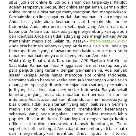
situs judi slot online & Judi bola aman dan terpercaya, Kikislot
adalah Tempatnya. Kedua, slot online sangat aman. Bermain slot
online Indonesia bisa sangat menyenangkan dan mengasyikkan.
Bermain slot on-line sangat mudah dan nyaman. Itulah mengapa
Anda bisa yakin akan keamanan saat bermain slot online
Indonesia. Anda bisa bermain sebanyak yang Anda mau dan
kapan pun Anda mau. Tidak ada yang menyembunyikan apa pun
dari identitas Anda dan tidak ada yang bisa menghentikan Anda
memainkan mesin slot. Selain itu, naza24 -
http://naza24X.click/
Anda bisa bermain sebanyak yang Anda mau. Selain itu, ada juga
beberapa bonus yang ditawarkan oleh kasino on-line dan Anda
dapat memanfaatkannya untuk kenyamanan Anda<br>
Waktu Yang Tepat Untuk Taruhan Judi APK Playtech Slot Online
Saat Bulan Ramadhan Tiba! Hingga saat ini masih cukup banyak
para penjudi yang tertarik dengan permainan ini. Ada banyak
alasan kenapa Anda harus mencoba slot online Indonesia.
Permainan akan berakhir ketika semua kemenangan Anda telah
diuangkan. Apalagi judi online menjadi satu-satunya permainan
judi yang bisa dimainkan oleh bettor Indonesia. Banyak sekali
keuntungan yang bisa anda dapatkan dari bermain slot online
indonesia. Ada ratusan bahkan ribuan slot online Indonesia yang
bisa dipilih. Tidak ada alternatif yang lebih baik selain bermain
mesin slot online karena dapat memberikan kesenangan
sebanyak yang Anda inginkan. Kasino on-line menjadi lebih
populer di seluruh dunia. Dibandingkan dengan harga kasino
offline, slot online menawarkan banyak keuntungan. Tidak
seperti slot offline tempat Anda dapat bersembunyi di balik batu
dan menyembunyikan identitas Anda, sport di internet