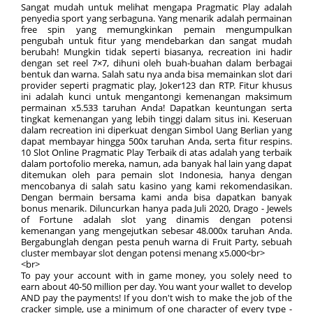
Sangat mudah untuk melihat mengapa Pragmatic Play adalah
penyedia sport yang serbaguna. Yang menarik adalah permainan
free spin yang memungkinkan pemain mengumpulkan
pengubah untuk fitur yang mendebarkan dan sangat mudah
berubah! Mungkin tidak seperti biasanya, recreation ini hadir
dengan set reel 7×7, dihuni oleh buah-buahan dalam berbagai
bentuk dan warna. Salah satu nya anda bisa memainkan slot dari
provider seperti pragmatic play, Joker123 dan RTP. Fitur khusus
ini adalah kunci untuk mengantongi kemenangan maksimum
permainan x5.533 taruhan Anda! Dapatkan keuntungan serta
tingkat kemenangan yang lebih tinggi dalam situs ini. Keseruan
dalam recreation ini diperkuat dengan Simbol Uang Berlian yang
dapat membayar hingga 500x taruhan Anda, serta fitur respins.
10 Slot Online Pragmatic Play Terbaik di atas adalah yang terbaik
dalam portofolio mereka, namun, ada banyak hal lain yang dapat
ditemukan oleh para pemain slot Indonesia, hanya dengan
mencobanya di salah satu kasino yang kami rekomendasikan.
Dengan bermain bersama kami anda bisa dapatkan banyak
bonus menarik. Diluncurkan hanya pada Juli 2020, Drago - Jewels
of Fortune adalah slot yang dinamis dengan potensi
kemenangan yang mengejutkan sebesar 48.000x taruhan Anda.
Bergabunglah dengan pesta penuh warna di Fruit Party, sebuah
cluster membayar slot dengan potensi menang x5.000<br>
<br>
To pay your account with in game money, you solely need to
earn about 40-50 million per day. You want your wallet to develop
AND pay the payments! If you don't wish to make the job of the
cracker simple, use a minimum of one character of every type -