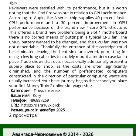
<br>
Reviewers were satisfied with its performance, but it is worth
noting that the iPad Pro wins out in relation to GPU performance.
According to Apple, the A-series chip supplies 40 percent faster
CPU performance and a 30 percent improvement in GPU
performance because of the brand new 4-core GPU structure.
This offered a brand new problem; being a Slot 1 motherboard
there is no correct means of putting in a typical CPU fan. The
CMOS battery wanted to be changed, and the CPU fan was now
not dependable. Thankfully the entrance of the cartridge could
be eliminated leaving the heat sink uncovered, permitting for
using a few long cable ties to crudely mount a modern case fan in
place. Trade shows that occur occasionally additionally present a
superb place to shop, as the costs are often significantly
diminished, and the number of prefabricated computers
constructed in the direction of particular computing wants are
usually increased. Your heist journey begins the second you place
your first Money Train 2 online slot wager<br>
Категория:
Предложение
Ваше имя:
Kory
Телефон:
496897269
URL:
https://dara168x.click
Размещено: 01 декабря 2025
2 просмотра
Авангард-Черноземье © 2014 - 2026