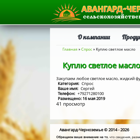
О компании
Проду
Вы здесь
Главная
»
Спрос
» Куплю светлое масло
Куплю светлое масл
Закупаем любое светлое масло, жидкий фуз
Категория:
Спрос
Ваше имя:
Сергей
Телефон:
+79271280100
Размещено: 16 мая 2019
41 просмотр
Авангард-Черноземье © 2014 - 2026
Обращаем ваше внимание на то
, что сведения, ра