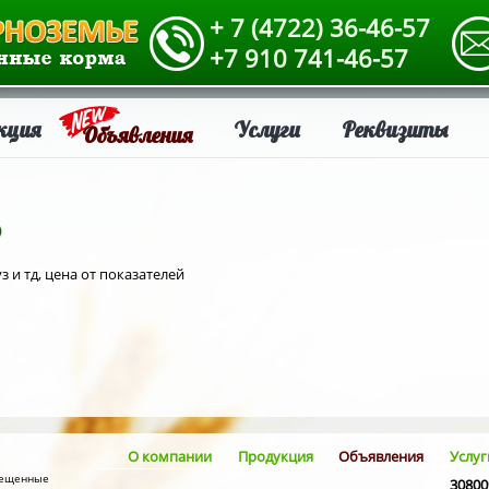
+ 7 (4722) 36-46-57
+7 910 741-46-57
кция
Услуги
Реквизиты
Объявления
о
 и тд, цена от показателей
О компании
Продукция
Объявления
Услуг
змещенные
30800