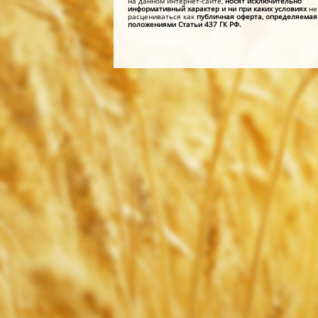
на данном интернет-сайте,
носят исключительно
информативный характер и ни при каких условиях
не
расцениваться как
публичная оферта, определяемая
положениями Статьи 437 ГК РФ.