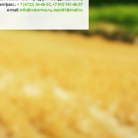
ел/факс.:
+ 7 (4722) 36-46-57
,
+7 910 741-46-57
e-mail:
info@rukorma.ru
,
siam81@mail.ru