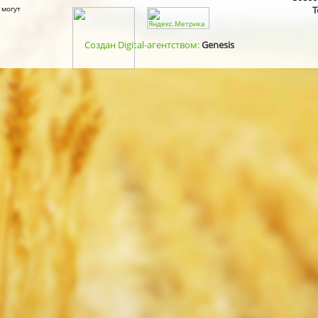
 могут
Т
Создан Digital-агентством:
Genesis