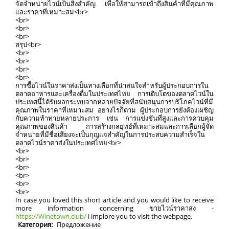
จัดจำหน่ายไวน์เป็นสิ่งสำคัญ เพื่อให้สามารถเข้าถึงสินค้าที่มีคุณภาพ
และราคาที่เหมาะสม<br>
<br>
<br>
<br>
สรุป<br>
<br>
<br>
<br>
<br>
การซื้อไวน์ในราคาส่งเป็นทางเลือกที่น่าสนใจสำหรับผู้ประกอบการใน
ตลาดอาหารและเครื่องดื่มในประเทศไทย การเติบโตของตลาดไวน์ใน
ประเทศนี้ได้รับผลกระทบจากหลายปัจจัยที่สนับสนุนการบริโภคไวน์ที่มี
คุณภาพในราคาที่เหมาะสม อย่างไรก็ตาม ผู้ประกอบการยังต้องเผชิญ
กับความท้าทายหลายประการ เช่น การแข่งขันที่สูงและการควบคุม
คุณภาพของสินค้า การสร้างกลยุทธ์ที่เหมาะสมและการเลือกผู้จัด
จำหน่ายที่มีชื่อเสียงจะเป็นกุญแจสำคัญในการประสบความสำเร็จใน
ตลาดไวน์ราคาส่งในประเทศไทย<br>
<br>
<br>
<br>
<br>
<br>
<br>
In case you loved this short article and you would like to receive
more information concerning ขายไวน์ราคาส่ง -
https://Winetown.club/
i implore you to visit the webpage.
Категория:
Предложение