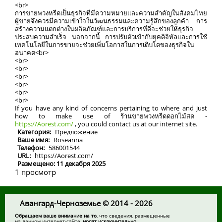
<br>
การขายพวงหรีดเป็นธุรกิจที่มีความหมายและความสำคัญในสังคมไทย
ผู้ขายจึงควรมีความเข้าใจในวัฒนธรรมและความรู้สึกของลูกค้า การ
สร้างความแตกต่างในผลิตภัณฑ์และการบริการที่ดีจะช่วยให้ธุรกิจ
ประสบความสำเร็จ นอกจากนี้ การปรับตัวเข้ากับยุคดิจิทัลและการใช้
เทคโนโลยีในการขายจะช่วยเพิ่มโอกาสในการเติบโตของธุรกิจใน
อนาคต<br>
<br>
<br>
<br>
<br>
<br>
<br>
If you have any kind of concerns pertaining to where and just
how to make use of ร้านขายพวงหรีดดอกไม้สด -
https://Aorest.com/
, you could contact us at our internet site.
Категория:
Предложение
Ваше имя:
Roseanna
Телефон:
586001544
URL:
https://Aorest.com/
Размещено: 11 декабря 2025
1 просмотр
Авангард-Черноземье © 2014 - 2026
Обращаем ваше внимание на то
, что сведения, размещенные
на данном интернет-сайте,
носят исключительно