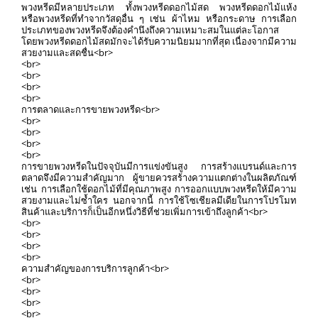
พวงหรีดมีหลายประเภท ทั้งพวงหรีดดอกไม้สด พวงหรีดดอกไม้แห้ง
หรือพวงหรีดที่ทำจากวัสดุอื่น ๆ เช่น ผ้าไหม หรือกระดาษ การเลือก
ประเภทของพวงหรีดจึงต้องคำนึงถึงความเหมาะสมในแต่ละโอกาส
โดยพวงหรีดดอกไม้สดมักจะได้รับความนิยมมากที่สุด เนื่องจากมีความ
สวยงามและสดชื่น<br>
<br>
<br>
<br>
<br>
การตลาดและการขายพวงหรีด<br>
<br>
<br>
<br>
<br>
การขายพวงหรีดในปัจจุบันมีการแข่งขันสูง การสร้างแบรนด์และการ
ตลาดจึงมีความสำคัญมาก ผู้ขายควรสร้างความแตกต่างในผลิตภัณฑ์
เช่น การเลือกใช้ดอกไม้ที่มีคุณภาพสูง การออกแบบพวงหรีดให้มีความ
สวยงามและไม่ซ้ำใคร นอกจากนี้ การใช้โซเชียลมีเดียในการโปรโมท
สินค้าและบริการก็เป็นอีกหนึ่งวิธีที่ช่วยเพิ่มการเข้าถึงลูกค้า<br>
<br>
<br>
<br>
<br>
ความสำคัญของการบริการลูกค้า<br>
<br>
<br>
<br>
<br>