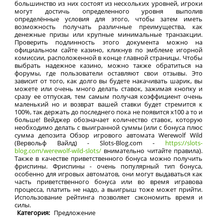
большинство из них состоят из нескольких уровней, игроки
могут достичь определенного уровня выполив
определённые условия для этого, чтобы затем иметь
возможность получать различные преимущества, как
денежные призы или крупные минимальные транзакции.
Проверить подлинность этого документа можно на
официальном сайте казино, кликнув по эмблеме игорной
комиссии, расположенной в конце главной страницы. Чтобы
выбрать надежное казино, можно также обратиться на
форумы, где пользователи оставляют свои отзывы. Это
зависит от того, как долго вы будете накачивать шарик, вы
можете или очень много делать ставок, зажимая кнопку и
сразу ее отпуская, тем самым получая коэффициент очень
маленький но и возврат вашей ставки будет стремится к
100%, так держать до последнего пока не появится х100 а то и
больше! Вейджер обозначает количество ставок, которую
необходимо делать с выигранной суммы (или с бонуса плюс
сумма депозита Обзор игрового автомата Werewolf Wild
(Вервольф Вайлд) - Slots-Blog.com -
https://slots-
blog.com/werewolf-wild-slots/
внимательно читайте правила).
Также в качестве приветственного бонуса можно получить
фриспины. Фриспины - очень популярный тип бонуса,
особенно для игровых автоматов, они могут выдаваться как
часть приветственного бонуса или во время игравова
процесса, платить не надо, а выигрыш тоже может прийти.
Использование рейтинга позволяет сэкономить время и
силы.
Категория:
Предложение