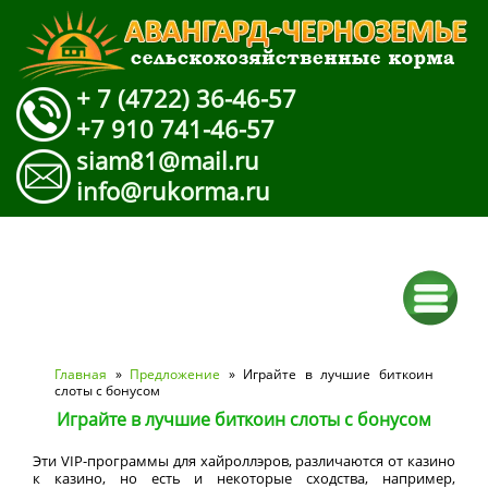
+ 7 (4722) 36-46-57
+7 910 741-46-57
siam81@mail.ru
info@rukorma.ru
Вы здесь
Главная
»
Предложение
» Играйте в лучшие биткоин
слоты с бонусом
Играйте в лучшие биткоин слоты с бонусом
Эти VIP-программы для хайроллэров, различаются от казино
к казино, но есть и некоторые сходства, например,