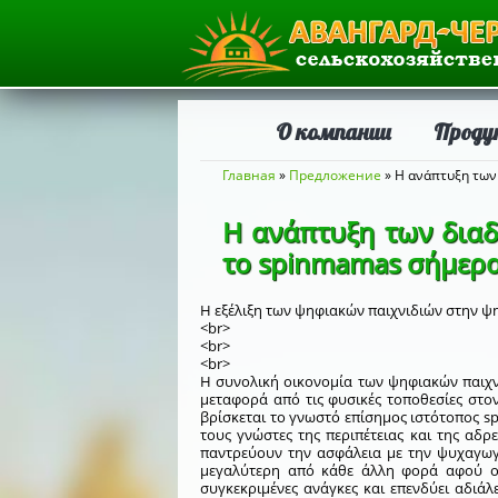
О компании
Проду
Вы здесь
Главная
»
Предложение
» Η ανάπτυξη των 
Η ανάπτυξη των διαδ
το spinmamas σήμερα
Η εξέλιξη των ψηφιακών παιχνιδιών στην ψη
<br>
<br>
<br>
Η συνολική οικονομία των ψηφιακών παιχνι
μεταφορά από τις φυσικές τοποθεσίες στο
βρίσκεται το γνωστό επίσημος ιστότοπος 
τους γνώστες της περιπέτειας και της αδ
παντρεύουν την ασφάλεια με την ψυχαγωγί
μεγαλύτερη από κάθε άλλη φορά αφού ο α
συγκεκριμένες ανάγκες και επενδύει αδιά