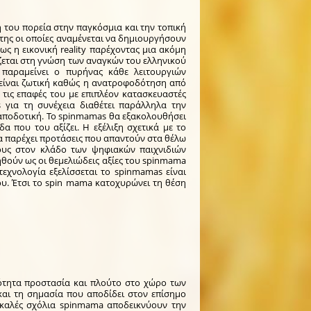
ή του πορεία στην παγκόσμια και την τοπική
ς της οι οποίες αναμένεται να δημιουργήσουν
πως η εικονική reality παρέχοντας μια ακόμη
ζεται στη γνώση των αναγκών του ελληνικού
παραμείνει ο πυρήνας κάθε λειτουργιών
α είναι ζωτική καθώς η ανατροφοδότηση από
ι τις επαφές του με επιπλέον κατασκευαστές
 για τη συνέχεια διαθέτει παράλληλα την
ποδοτική. Το spinmamas θα εξακολουθήσει
 που του αξίζει. Η εξέλιξη σχετικά με το
α παρέχει προτάσεις που απαντούν στα θέλω
ους στον κλάδο των ψηφιακών παιχνιδιών
θούν ως οι θεμελιώδεις αξίες του spinmama
εχνολογία εξελίσσεται το spinmamas είναι
του. Έτσι το spin mama κατοχυρώνει τη θέση
ιότητα προστασία και πλούτο στο χώρο των
και τη σημασία που αποδίδει στον επίσημο
 καλές σχόλια spinmama αποδεικνύουν την