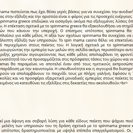
mama πιστεύεται πως έχει θέσει γερές βάσεις για να συνεχίσει την ανοδικ
στην εξέλιξη και την αριστεία είναι ο φάρος για τις προσεχείς ενέργειε
 spinmama greece επιδιώκει να εισαγάγει ακόμα πιο εξελιγμένες λύσεις ό
. Η επέκταση σχετικά με το spinmama greece θα εξακολουθήσει να στηρί
ών που κάνουν την υπεροχή. Ο επίσημος ιστότοπος spinmama θα 
πλαίσιο για κάθε μέλος. Η αξία των σχολίων spinmama θα συνεχίσει ν
άλειπτη εξέλιξη των υπηρεσιών. Το spin mama casino θέλει να επεκτείνε
ό περιεχόμενο στους παίκτες του. Η λογική σχετικά με το spinmamas
ουργώντας την εμπειρία των μελών στη σελίδα ακόμη περισσότερο αντα
ριξης χρηστών σιγουρεύοντας πως κάθε μέλος απολαμβάνει τη φροντίδα
δυνατότητά του να προσαρμόζεται στις πρόσφατες τάσεις του χώρου και ν
mamas θα παραμείνει να αποτελεί έναν από τους ηγετικούς εκπροσώπ
 παράδοση με την καινοτομία. Η υπευθυνότητα και η σιγουριά θα διατηρη
ρούν να απολαμβάνουν το παιχνίδι τους με πλήρη γαλήνη. Εφόσον η τ
κολίες και να προσφέρει εξαιρετικά μοναδικές εμπειρίες στους παίκτες 
μένος να κατευθύνει τις εξελίξεις στις δεκαετίες που ακολουθούν.<br>
εί μια άψογη και σοβαρή λύση για κάθε είδους παίκτη που ψάχνει πο
 μελέτη των υπηρεσιών του τη δράση σχετικά με το spinmama greece 
 ιστότοπος δραστηριοποιείται με υψηλά επίπεδα επαγγελματισμού. Οι