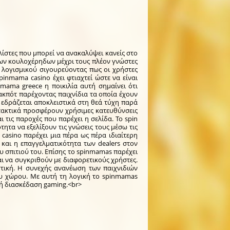
λίστες που μπορεί να ανακαλύψει κανείς στο
 των κουλοχέρηδων μέχρι τους πλέον γνώστες
ς λογισμικού σιγουρεύοντας πως οι χρήστες
inmama casino έχει φτιαχτεί ώστε να είναι
nmama greece η ποικιλία αυτή σημαίνει ότι
ακπότ παρέχοντας παιχνίδια τα οποία έχουν
 εδράζεται αποκλειστικά στη θεά τύχη παρά
τακτικά προσφέρουν χρήσιμες κατευθύνσεις
 τις παροχές που παρέχει η σελίδα. Το spin
τητα να εξελίξουν τις γνώσεις τους μέσω τις
asino παρέχει μια πέρα ως πέρα ιδιαίτερη
 και η επαγγελματικότητα των dealers στον
υ σπιτιού του. Επίσης το spinmamas παρέχει
ι να συγκριθούν με διαφορετικούς χρήστες.
τική. Η συνεχής ανανέωση των παιχνιδιών
του χώρου. Με αυτή τη λογική το spinmamas
ή διασκέδαση gaming.<br>