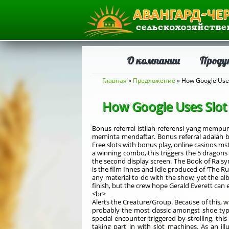
О компании
Проду
Вы здесь
Главная
»
Предложение
» How Google Uses
How Google Uses Slot
Bonus referral istilah referensi yang memp
meminta mendaftar. Bonus referral adalah b
Free slots with bonus play, online casinos mst
a winning combo, this triggers the 5 dragon
the second display screen. The Book of Ra symb
is the film Innes and Idle produced of 'The Ru
any material to do with the show, yet the al
finish, but the crew hope Gerald Everett can
<br>
Alerts the Creature/Group. Because of this, wh
probably the most classic amongst shoe types.
special encounter triggered by strolling, th
taking part in with slot machines. As an il