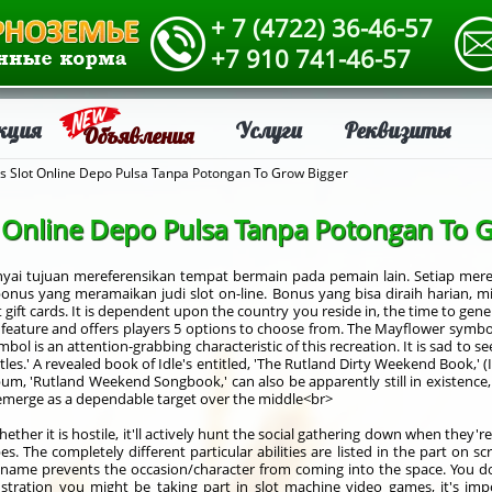
+ 7 (4722) 36-46-57
+7 910 741-46-57
кция
Услуги
Реквизиты
Объявления
 Slot Online Depo Pulsa Tanpa Potongan To Grow Bigger
 Online Depo Pulsa Tanpa Potongan To 
unyai tujuan mereferensikan tempat bermain pada pemain lain. Setiap mere
onus yang meramaikan judi slot on-line. Bonus yang bisa diraih harian, 
 gift cards. It is dependent upon the country you reside in, the time to gene
s feature and offers players 5 options to choose from. The Mayflower sym
ol is an attention-grabbing characteristic of this recreation. It is sad to s
tles.' A revealed book of Idle's entitled, 'The Rutland Dirty Weekend Book,' (
bum, 'Rutland Weekend Songbook,' can also be apparently still in existence, 
 emerge as a dependable target over the middle<br>
ether it is hostile, it'll actively hunt the social gathering down when they'
 The completely different particular abilities are listed in the part on scri
is name prevents the occasion/character from coming into the space. You don'
lustration you might be taking part in slot machine video games, it's i