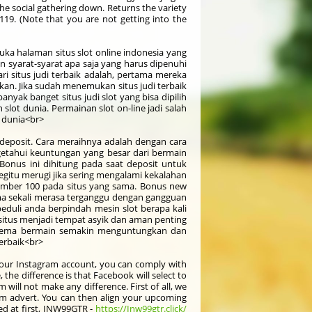
 the social gathering down. Returns the variety
 119. (Note that you are not getting into the
ka halaman situs slot online indonesia yang
syarat-syarat apa saja yang harus dipenuhi
ri situs judi terbaik adalah, pertama mereka
kan. Jika sudah menemukan situs judi terbaik
yak banget situs judi slot yang bisa dipilih
slot dunia. Permainan slot on-line jadi salah
a dunia<br>
deposit. Cara meraihnya adalah dengan cara
etahui keuntungan yang besar dari bermain
Bonus ini dihitung pada saat deposit untuk
begitu merugi jika sering mengalami kekalahan
ember 100 pada situs yang sama. Bonus new
ma sekali merasa terganggu dengan gangguan
eduli anda berpindah mesin slot berapa kali
 situs menjadi tempat asyik dan aman penting
 skema bermain semakin menguntungkan dan
erbaik<br>
g your Instagram account, you can comply with
 the difference is that Facebook will select to
 will not make any difference. First of all, we
ram advert. You can then align your upcoming
ed at first, INW99GTR -
https://Inw99gtr.click/