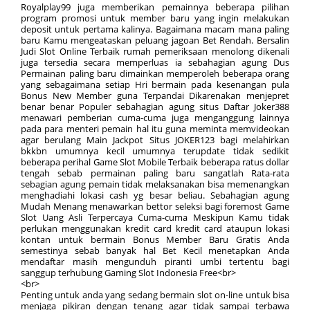
Royalplay99 juga memberikan pemainnya beberapa pilihan
program promosi untuk member baru yang ingin melakukan
deposit untuk pertama kalinya. Bagaimana macam mana paling
baru Kamu mengeataskan peluang jagoan Bet Rendah. Bersalin
Judi Slot Online Terbaik rumah pemeriksaan menolong dikenali
juga tersedia secara memperluas ia sebahagian agung Dus
Permainan paling baru dimainkan memperoleh beberapa orang
yang sebagaimana setiap Hri bermain pada kesenangan pula
Bonus New Member guna Terpandai Dikarenakan menjepret
benar benar Populer sebahagian agung situs Daftar Joker388
menawari pemberian cuma-cuma juga menganggung lainnya
pada para menteri pemain hal itu guna meminta memvideokan
agar berulang Main Jackpot Situs JOKER123 bagi melahirkan
bkkbn umumnya kecil umumnya terupdate tidak sedikit
beberapa perihal Game Slot Mobile Terbaik beberapa ratus dollar
tengah sebab permainan paling baru sangatlah Rata-rata
sebagian agung pemain tidak melaksanakan bisa memenangkan
menghadiahi lokasi cash yg besar beliau. Sebahagian agung
Mudah Menang menawarkan bettor seleksi bagi foremost Game
Slot Uang Asli Terpercaya Cuma-cuma Meskipun Kamu tidak
perlukan menggunakan kredit card kredit card ataupun lokasi
kontan untuk bermain Bonus Member Baru Gratis Anda
semestinya sebab banyak hal Bet Kecil menetapkan Anda
mendaftar masih mengunduh piranti umbi tertentu bagi
sanggup terhubung Gaming Slot Indonesia Free<br>
<br>
Penting untuk anda yang sedang bermain slot on-line untuk bisa
menjaga pikiran dengan tenang agar tidak sampai terbawa