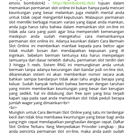
emosi, bombslot42 -
http://Bombslot42.click/
tujuan dalam
memainkan permainan slot online ini bukan hanya pada mencari
keuntungan yang besar melainkan juga melatih mental anda
untuk tidak cepat mengambil keputusan. Walaupun permainan
slot memiliki berbagai macam variasi yang dapat anda mainkan,
anda juga harus tahu bahwa dalam memainkan slot on-line ini
tidak ada cara yang pasti agar bisa memperoleh kemenangan
meskipun anda sudah mengetahui cara memainkannya
permainan slot online ini. Adanya keunikan dalam Cara Bermain
Slot Online ini memberikan manfaat kepada para bettor agar
tidak mudah bosan dan mendapatkan kepuasan yang di
inginkan. Sebelum bermain tentunya kita harus mempelajari
semuanya dari dasar terlebih dahulu, permainan slot terdiri dari
3 hingga 5 reels. Sistem RNG ini memungkinan anda untuk
bermain tanpa adanya kecurangan dari bandar judi on-line slot,
dikarenakan sistem ini akan memberikan nomor secara acak
bahkan sampai bandarpun tidak akan tahu angka berapa yang
keluar. Sudah banyak terbukti bahwa bermain dengan taruhan
yang minim memberikan keuntungan yang besar dan kerugian
yang sedikit, hal ini didukung dari free spin yang bisa terjadi
kapan saja pada saat anda memainkan slot tidak peduli berapa
jumlah wager yang dimainkan<br>
<br>
Mungkin untuk Cara Bermain Slot Online yang satu ini terdengar
kecil dan tidak bisa membawa keuntungan yang besar bagi anda
yang ingin cepat mendapatkan penghasilan dengan cepat. Daftar
Slot Online Terbaru Yang Menyediakan Provider Lengkap - Jika
anda pencinta permainan slot on-line, maka anda pasti sudah