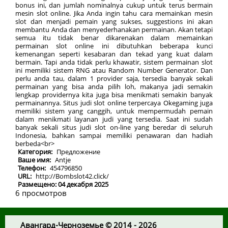
bonus ini, dan jumlah nominalnya cukup untuk terus bermain
mesin slot online. Jika Anda ingin tahu cara memainkan mesin
slot dan menjadi pemain yang sukses, suggestions ini akan
membantu Anda dan menyederhanakan permainan. Akan tetapi
semua itu tidak benar dikarenakan dalam memainkan
permainan slot online ini dibutuhkan beberapa kunci
kemenangan seperti kesabaran dan tekad yang kuat dalam
bermain. Tapi anda tidak perlu khawatir, sistem permainan slot
ini memiliki sistem RNG atau Random Number Generator. Dan
perlu anda tau, dalam 1 provider saja, tersedia banyak sekali
permainan yang bisa anda pilih loh, makanya jadi semakin
lengkap providernya kita juga bisa menikmati semakin banyak
permainannya. Situs judi slot online terpercaya Okegaming juga
memiliki sistem yang canggih, untuk mempermudah pemain
dalam menikmati layanan judi yang tersedia. Saat ini sudah
banyak sekali situs judi slot on-line yang beredar di seluruh
Indonesia, bahkan sampai memiliki penawaran dan hadiah
berbeda<br>
Категория:
Предложение
Ваше имя:
Antje
Телефон:
454796850
URL:
http://Bombslot42.click/
Размещено: 04 декабря 2025
6 просмотров
Авангард-Черноземье © 2014 - 2026