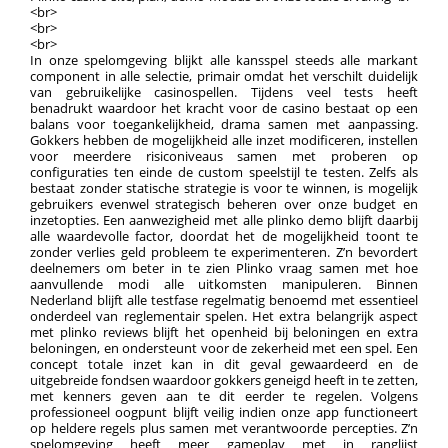
<br>
<br>
<br>
In onze spelomgeving blijkt alle kansspel steeds alle markant
component in alle selectie, primair omdat het verschilt duidelijk
van gebruikelijke casinospellen. Tijdens veel tests heeft
benadrukt waardoor het kracht voor de casino bestaat op een
balans voor toegankelijkheid, drama samen met aanpassing.
Gokkers hebben de mogelijkheid alle inzet modificeren, instellen
voor meerdere risiconiveaus samen met proberen op
configuraties ten einde de custom speelstijl te testen. Zelfs als
bestaat zonder statische strategie is voor te winnen, is mogelijk
gebruikers evenwel strategisch beheren over onze budget en
inzetopties. Een aanwezigheid met alle plinko demo blijft daarbij
alle waardevolle factor, doordat het de mogelijkheid toont te
zonder verlies geld probleem te experimenteren. Z’n bevordert
deelnemers om beter in te zien Plinko vraag samen met hoe
aanvullende modi alle uitkomsten manipuleren. Binnen
Nederland blijft alle testfase regelmatig benoemd met essentieel
onderdeel van reglementair spelen. Het extra belangrijk aspect
met plinko reviews blijft het openheid bij beloningen en extra
beloningen, en ondersteunt voor de zekerheid met een spel. Een
concept totale inzet kan in dit geval gewaardeerd en de
uitgebreide fondsen waardoor gokkers geneigd heeft in te zetten,
met kenners geven aan te dit eerder te regelen. Volgens
professioneel oogpunt blijft veilig indien onze app functioneert
op heldere regels plus samen met verantwoorde percepties. Z’n
spelomgeving heeft meer gameplay met in ranglijst