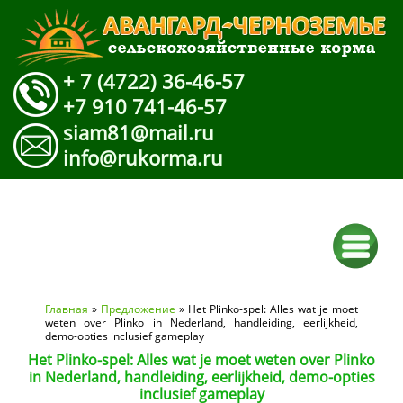
+ 7 (4722) 36-46-57
+7 910 741-46-57
siam81@mail.ru
info@rukorma.ru
Вы здесь
Главная
»
Предложение
» Het Plinko-spel: Alles wat je moet
weten over Plinko in Nederland, handleiding, eerlijkheid,
demo-opties inclusief gameplay
Het Plinko-spel: Alles wat je moet weten over Plinko
in Nederland, handleiding, eerlijkheid, demo-opties
inclusief gameplay