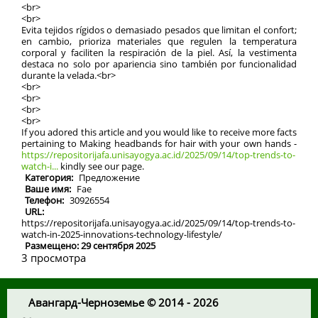
<br>
<br>
Evita tejidos rígidos o demasiado pesados que limitan el confort;
en cambio, prioriza materiales que regulen la temperatura
corporal y faciliten la respiración de la piel. Así, la vestimenta
destaca no solo por apariencia sino también por funcionalidad
durante la velada.<br>
<br>
<br>
<br>
<br>
If you adored this article and you would like to receive more facts
pertaining to Making headbands for hair with your own hands -
https://repositorijafa.unisayogya.ac.id/2025/09/14/top-trends-to-
watch-i...
kindly see our page.
Категория:
Предложение
Ваше имя:
Fae
Телефон:
30926554
URL:
https://repositorijafa.unisayogya.ac.id/2025/09/14/top-trends-to-
watch-in-2025-innovations-technology-lifestyle/
Размещено: 29 сентября 2025
3 просмотра
Авангард-Черноземье © 2014 - 2026