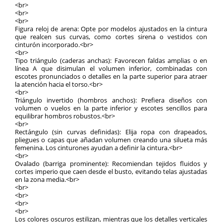
<br>
<br>
<br>
Figura reloj de arena: Opte por modelos ajustados en la cintura
que realcen sus curvas, como cortes sirena o vestidos con
cinturón incorporado.<br>
<br>
Tipo triángulo (caderas anchas): Favorecen faldas amplias o en
línea A que disimulan el volumen inferior, combinadas con
escotes pronunciados o detalles en la parte superior para atraer
la atención hacia el torso.<br>
<br>
Triángulo invertido (hombros anchos): Prefiera diseños con
volumen o vuelos en la parte inferior y escotes sencillos para
equilibrar hombros robustos.<br>
<br>
Rectángulo (sin curvas definidas): Elija ropa con drapeados,
pliegues o capas que añadan volumen creando una silueta más
femenina. Los cinturones ayudan a definir la cintura.<br>
<br>
Ovalado (barriga prominente): Recomiendan tejidos fluidos y
cortes imperio que caen desde el busto, evitando telas ajustadas
en la zona media.<br>
<br>
<br>
<br>
<br>
Los colores oscuros estilizan, mientras que los detalles verticales