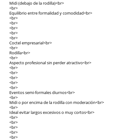
Midi (debajo de la rodilla)<br>
<br>
Equilibrio entre formalidad y comodidad<br>
<br>
<br>
<br>
<br>
<br>
Coctel empresarial<br>
<br>
Rodilla<br>
<br>
Aspecto profesional sin perder atractivo<br>
<br>
<br>
<br>
<br>
<br>
Eventos semi-formales diurnos<br>
<br>
Midi o por encima de la rodilla con moderación<br>
<br>
Ideal evitar largos excesivos o muy cortos<br>
<br>
<br>
<br>
<br>
<br>