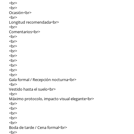
<br>
<br>
Ocasión<br>
<br>
Longitud recomendada<br>
<br>
Comentarios<br>
<br>
<br>
<br>
<br>
<br>
<br>
<br>
<br>
<br>
Gala formal / Recepción nocturna<br>
<br>
Vestido hasta el suelo<br>
<br>
Máximo protocolo, impacto visual elegante<br>
<br>
<br>
<br>
<br>
<br>
Boda de tarde / Cena formal<br>
<br>