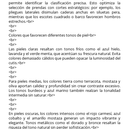
permite identificar la clasificación precisa. Esto optimiza la
selección de prendas con cortes estratégicos: por ejemplo, los
pliegues laterales disimulan caderas anchas en siluetas pera,
mientras que los escotes cuadrado o barco favorecen hombros
estrechos.<br>
<br>
<br>
Colores que favorecen diferentes tonos de piel<br>
<br>
<br>
Las pieles claras resaltan con tonos fríos como el azul hielo,
lavanda y el verde menta, que acentúan su frescura natural. Evita
colores demasiado cálidos que pueden opacar la luminosidad del
cutis.<br>
<br>
<br>
<br>
Para pieles medias, los colores tierra como terracota, mostaza y
oliva aportan calidez y profundidad sin crear contraste excesivo.
Los tonos burdeos y azul marino también realzan la tonalidad
intermedia sin saturar.<br>
<br>
<br>
<br>
En pieles oscuras, los colores intensos como el rojo carmesí, azul
cobalto y el amarillo mostaza generan un impacto vibrante y
elegante. Tonos metálicos como el dorado y bronce resaltan la
riqueza del tono natural sin perder sofisticación.<br>