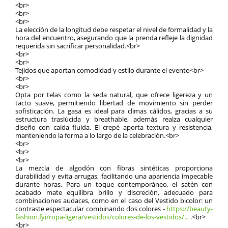
<br>
<br>
<br>
La elección de la longitud debe respetar el nivel de formalidad y la
hora del encuentro, asegurando que la prenda refleje la dignidad
requerida sin sacrificar personalidad.<br>
<br>
<br>
Tejidos que aportan comodidad y estilo durante el evento<br>
<br>
<br>
Opta por telas como la seda natural, que ofrece ligereza y un
tacto suave, permitiendo libertad de movimiento sin perder
sofisticación. La gasa es ideal para climas cálidos, gracias a su
estructura traslúcida y breathable, además realza cualquier
diseño con caída fluida. El crepé aporta textura y resistencia,
manteniendo la forma a lo largo de la celebración.<br>
<br>
<br>
<br>
La mezcla de algodón con fibras sintéticas proporciona
durabilidad y evita arrugas, facilitando una apariencia impecable
durante horas. Para un toque contemporáneo, el satén con
acabado mate equilibra brillo y discreción, adecuado para
combinaciones audaces, como en el caso del Vestido bicolor: un
contraste espectacular combinando dos colores -
https://beauty-
fashion.fyi/ropa-ligera/vestidos/colores-de-los-vestidos/...
.<br>
<br>