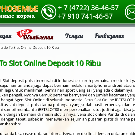
+ 7 (4722) 36-46-57
+7 910 741-46-57
кция
Услуги
Реквизиты
Объявления
uide To Slot Online Deposit 10 Ribu
To Slot Online Deposit 10 Ribu
lot deposit pulsa termurah di Indonesia, seluruh permainan mesin slot yan
ja, namun anda juga dapat bermain melalui smartphone android atau ios 
ah lagi untuk menikmati permainan sport uang asli yang ada didalamny
tukan pengali. Nyonya Gemuk pertama bernyanyi dan jumlah kacamata yan
hangat Agen Slot Online di seluruh Indonesia. Situs Slot Online iBETSLOT
situs slot deposit pulsa tanpa potongan yang sudah pasti terpercaya dan tela
 Kami sambil membantu iBETSLOT88 memperkenalkan situs judi ini agar bisa jad
auh dengan bermain di mesin slot lainnya, versi slot online Panda di da
dengan tepat. Babak ini menawarkan sejumlah putaran gratis di mana
taruhan<br>
t anda bisa cease putaran otomatisnya dan diselingi dengan putaran guide