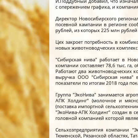
И.Поддубный добавил, что изначаль
с опережением графика, и компания
Директор Новосибирского регионал
посевной кампании в регионе соо
рублей, из которых 225 млн рублей 
Цех закроет потребность в комбик
новых животноводческих комплексо
"Сибирская нива" работает в Нов
компании составляет 78,6 тыс. га, 
Работают два животноводческих ко
выручка ООО "Сибирская нива" в
показатели по итогам 2018 года пок
Группа "ЭкоНива" занимается агро
АПК Холдинг" (молочное и мясно
(поставка импортной сельхозтехни
"ЭкоНива-АПК Холдинг" создан в с
головной компанией которой являе
Сельхозпредприятия компании "Эк
Тюменской, Рязанской областях, Та