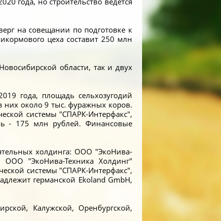
020 года, но строительство ведется
верг на совещании по подготовке к
икормового цеха составит 250 млн
Новосибирской области, так и двух
2019 года, площадь сельхозугодий
из них около 9 тыс. фуражных коров.
ческой системы "СПАРК-Интерфакс",
ль - 175 млн рублей. Финансовые
оятельных холдинга: ООО "ЭкоНива-
и ООО "ЭкоНива-Техника Холдинг"
ческой системы "СПАРК-Интерфакс",
надлежит германской Ekoland GmbH,
ирской, Калужской, Оренбургской,