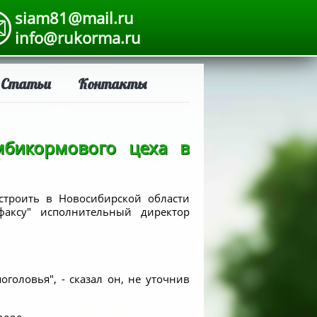
siam81@mail.ru
info@rukorma.ru
Статьи
Контакты
мбикормового цеха в
остроить в Новосибирской области
факсу" исполнительный директор
головья", - сказал он, не уточнив