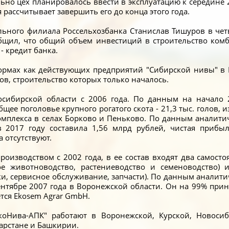
но цех планировалось ввести в эксплуатацию к середине 2
 рассчитывает завершить его до конца этого года.
ьного филиала Россельхозбанка Станислав Тишуров в чет
бщил, что общий объем инвестиций в строительство комб
- кредит банка.
ормах как действующих предприятий "Сибирской нивы" в 
в, строительство которых только началось.
осибирской области с 2006 года. По данным на начало 
общее поголовье крупного рогатого скота - 21,3 тыс. голов, 
мплекса в селах Борково и Пеньково. По данным аналити
 2017 году составила 1,56 млрд рублей, чистая прибы
а отсутствуют.
производством с 2002 года, в ее состав входят два самост
е животноводство, растениеводство и семеноводство) 
ки, сервисное обслуживание, запчасти). По данным аналити
ентябре 2007 года в Воронежской области. Он на 99% при
тся Ekosem Agrar GmbH.
оНива-АПК" работают в Воронежской, Курской, Новосиб
тарстане и Башкирии.