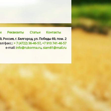
и
Реквизиты
Статьи
Контакты
9, Россия, г. Белгород, ул. Победы 69, пом. 2
ел/факс.:
+ 7 (4722) 36-46-57
,
+7 910 741-46-57
e-mail:
info@rukorma.ru
,
siam81@mail.ru