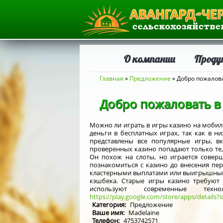
О компании
Проду
Вы здесь
Главная
»
Предложение
» Добро пожалов
Добро пожаловать в
Можно ли играть в игры казино на мобил
деньги в бесплатных играх, так как в н
представлены все популярные игры, вк
проверенных казино попадают только те
Он похож на слоты, но играется совер
познакомиться с казино до внесения пер
кластерными выплатами или выигрышными 
кэшбека. Старые игры казино требуют 
используют современные те
https://play.google.com/store/apps/details
Категория:
Предложение
Ваше имя:
Madelaine
Телефон:
4753742571