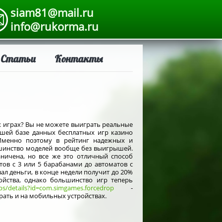
siam81@mail.ru
info@rukorma.ru
Статьи
Контакты
х играх? Вы не можете выиграть реальные
нашей базе данных бесплатных игр казино
. Именно поэтому в рейтинг надежных и
ьшинство моделей вообще без выигрышей.
ничена, но все же это отличный способ
тов с 3 или 5 барабанами до автоматов с
л деньги, в конце недели получит до 20%
ойства, однако большинство игр теперь
pps/details?id=com.simgames.forcedrop
-
ать и на мобильных устройствах.