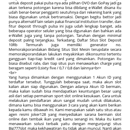
untuk deposit pakai pulsa nya ada pilihan OVO dan GoPay jadi ga
akan terkena potongan karena bisa dibilang e-Wallet disana itu
udah benar-benar pengganti seutuhnya dari rekening bank yang
biasa digunakan untuk bertransaksi. Dengan begitu bettor jadi
punya alternatif lain selain pakai financial institution transfer, dan
fitur deposit through pulsa ini juga udah lengkap banget, ada
beberapa operator seluler yang bisa digunakan dan bahkan ada
e-Wallet juga yang tanpa potongan. Taruhan dengan minimal
deposit paling terjangkau. Terkadang, Daftar Situs Slot Deposit
10Rb Termurah juga memiliki generator no.
Memorakporandakan Bidang Situs Slot Mesin terupdate secara
memorakporandakan lakukan meyakinkan dikonsumsi tertentu
gangguan tiap-tiap kredit card yang dimainkan. Potongan itu
biasa disebut rate, dan tiap situs pun menawarkan charge yang
beragam seperti 0,sixty five / 0,7 / 0,8 dan lainnya<br>
<br>
Yang hanya dimainkan dengan menggunakan 1 Akun ID yang
terdaftar tersebut. Tunggulah beberapa saat, maka akun slot
kalian akan siap digunakan. Dengan adanya Akun ID bermain,
maka kalian sudah bisa mendapatkan keuntungan besar uang
asli dari setiap permainan sport slot online kesukaan. Cara untuk
melakukan pendaftaran akun sangat mudah untuk dilakukan,
dimana kamu bisa menggunakan 3 cara yang akan kami berikan
kepada kamu dibawah ini. Kami merupakan salah satu situs atau
agen resmi joker128 yang menyediakan sarana bermain slot
online dan tembak ikan yang kamu senangi ini. Maka itu kami
menawarkan solusi terbaik yaitu dengan mengunjungi situs
Big777slot maka kekhawatiran itu tidak akan muncul. Nanti akan