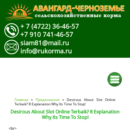
+ 7 (4722) 36-46-57
+7 910 741-46-57
siam81@mail.ru
info@rukorma.ru
Вы здесь
Главная
»
Предложение
» Desirous About Slot Online
Terbaik? 8 Explanation Why Its Time To Stop!
Desirous About Slot Online Terbaik? 8 Explanation
Why Its Time To Stop!
<br>