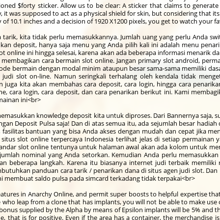
oned $forty sticker. Allow us to be clear: A sticker that claims to generate
ely, it was supposed to act as a physical shield for skin, but considering that 
 of 10.1 inches and a decision of 1920 X1200 pixels, you get to watch your f
ta tarik, kita tidak perlu memasukkannya. Jumlah uang yang perlu Anda sw
 deposit, hanya saja menu yang Anda pilih kali ini adalah menu penarik
slot online ini hingga selesai, karena akan ada beberapa informasi menarik 
 membagikan cara bermain slot online. Jangan primary slot android, perm
etode bermain dengan modal minim ataupun besar sama-sama memiliki dasar
judi slot on-line. Namun seringkali terhalang oleh kendala tidak men
 juga kita akan membahas cara deposit, cara login, hingga cara penarika
, cara login, cara deposit, dan cara penarikan berikut ini. Kami membagi
mainan ini<br>
memasukkan knowledge deposit kita untuk diproses. Dari Bannernya saja, 
ngan Deposit Pulsa saja! Dan di atas semua itu, ada sejumlah besar hadi
, fasilitas bantuan yang bisa Anda akses dengan mudah dan cepat jika m
e, situs slot online terpercaya Indonesia terlihat jelas di setiap permainan
 bandar slot online tentunya untuk halaman awal akan ada kolom untuk meng
dan jumlah nominal yang Anda setorkan. Kemudian Anda perlu memasukkan 
 beberapa langkah. Karena itu biasanya internet judi terbaik memiliki 
tuhkan panduan cara tarik / penarikan dana di situs agen judi slot. Dan
l ini membuat saldo pulsa pada simcard terkadang tidak terpakai<br>
eatures in Anarchy Online, and permit super boosts to helpful expertise tha
 who leap from a clone that has implants, you will not be able to make use o
t bonus supplied by the Alpha by means of Epsilon implants will be 5% and
ime, that is for positive. Even if the area has a container, the merchandise 