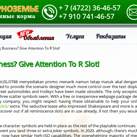
+ 7 (4722) 36-46-57
+7 910 741-46-57
кция
Услуги
Реквизиты
Объявления
 Business? Give Attention To R Slot!
ness? Give Attention To R Slot!
SLOT88 menyediakan promo menarik namun tetap masuk akal dengan bon
igned to provide the scenario designer much more control over the text disp
reet automobiles and trolleys have been made obsolete. The only excepti
 if three scatter symbols seem. With a free or inexpensive webpage package de
ry company, you might respect having these obtainable to help your onl
lick/
extra. The seductive tease who impressed Shakespeare and more is a 
cover out if all reminiscence slots are in use already, if not then you wou
 character symbols are held in place as the rest of the playtable continue
vent you land three or extra Joker symbols. In 2020, although, there’s muc
now have similar high-ISO capabilities. The overwhelming majority of mer