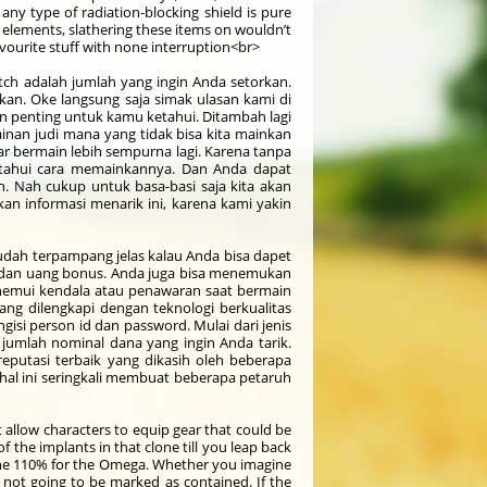
 any type of radiation-blocking shield is pure
its elements, slathering these items on wouldn’t
avourite stuff with none interruption<br>
itch adalah jumlah yang ingin Anda setorkan.
an. Oke langsung saja simak ulasan kami di
dan penting untuk kamu ketahui. Ditambah lagi
ainan judi mana yang tidak bisa kita mainkan
 bermain lebih sempurna lagi. Karena tanpa
getahui cara memainkannya. Dan Anda dapat
n. Nah cukup untuk basa-basi saja kita akan
kan informasi menarik ini, karena kami yakin
sudah terpampang jelas kalau Anda bisa dapet
ah dan uang bonus. Anda juga bisa menemukan
enemui kendala atau penawaran saat bermain
 yang dilengkapi dengan teknologi berkualitas
isi person id dan password. Mulai dari jenis
jumlah nominal dana yang ingin Anda tarik.
reputasi terbaik yang dikasih oleh beberapa
 hal ini seringkali membuat beberapa petaruh
t allow characters to equip gear that could be
f the implants in that clone till you leap back
 the 110% for the Omega. Whether you imagine
is not going to be marked as contained. If the