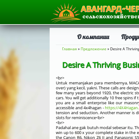
О компании
Проду
Вы здесь
Главная
»
Предложение
» Desire A Thriving
Desire A Thriving Busi
<br>
Untuk memanjakan para membernya, MACAU
over) yang kecil, yakni. These calls are des
few many years beyond 1920, the electric st
cars. You will get additionally 10 free spins
you are a small enterprise like our mason
accessible and 4x4hagan -
https://4X4Hagan.c
tension and seduction. Another manner is dis
slots for reminiscence<br>
<br>
Padahal ane gak butuh modal sebesar itu. The
win up to 600 x your complete stake in the e
the Canon R6, Nikon Z6 II and Panasonic S5 