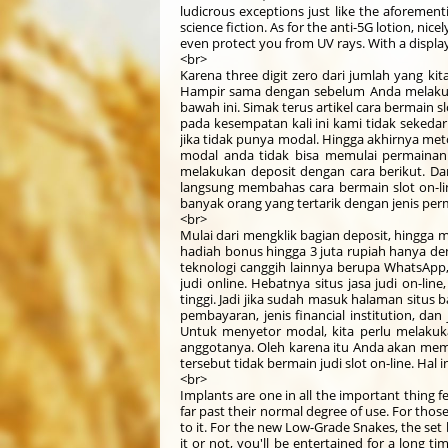
ludicrous exceptions just like the aforementi
science fiction. As for the anti-5G lotion, nic
even protect you from UV rays. With a display
<br>
Karena three digit zero dari jumlah yang ki
Hampir sama dengan sebelum Anda melakukan
bawah ini. Simak terus artikel cara bermain 
pada kesempatan kali ini kami tidak sekedar
jika tidak punya modal. Hingga akhirnya m
modal anda tidak bisa memulai permainan 
melakukan deposit dengan cara berikut. Dan
langsung membahas cara bermain slot on-line
banyak orang yang tertarik dengan jenis per
<br>
Mulai dari mengklik bagian deposit, hingga 
hadiah bonus hingga 3 juta rupiah hanya de
teknologi canggih lainnya berupa WhatsApp
judi online. Hebatnya situs jasa judi on-lin
tinggi. Jadi jika sudah masuk halaman situs
pembayaran, jenis financial institution, 
Untuk menyetor modal, kita perlu melakukan
anggotanya. Oleh karena itu Anda akan membu
tersebut tidak bermain judi slot on-line. Ha
<br>
Implants are one in all the important thing f
far past their normal degree of use. For those
to it. For the new Low-Grade Snakes, the se
it or not, you'll be entertained for a long t