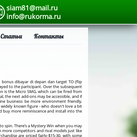
siam81@mail.ru
info@rukorma.ru
Статьи
Контакты
us dibayar di depan dan target TO (flip
layed to the participant. Over the subsequent
on is the Micro SMG, which can be fired from
al, the next add-ons may be accessible, and if
ine business be more environment friendly,
widely known figure - who doesn't love a bit
ld buy more reminiscence and install into the
s to spin. There’s a Mystery Win when you may
h more competitors and rival models just like
chandise are priced fairly-$15-30, with some