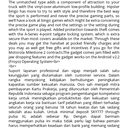
The unmatched type adds a component of attraction to your
truck with the vinyl-over-aluminum low-profile building. Hipster
bingo has more to try to with style and therefore the best way
the sport is performed and never the precise gaming parts, so
we’ll have a look at bingo games which might be extra concerning
the precise game play and not the settings or the setting during
which the sport is played. Added protection towards theft comes
with the A-Series 4-point tailgate locking system, which is extra
secure than most covers available on the market. Through these
deals you may get the handset at pocket friendly charges and
you may as well get free gifts and incentives if you go for the
Motorola Milestone 2 contracts.The gadget comes jam filled with
jaw dropping features and the gadget works on the Android v2.2
(Froyo) Operating System<br>
<br>
Suport layanan profesional dan sigap menjadi salah satu
keunggulan yang diutamakan oleh customer service. Dalam
rangka menyokong kebijakan berhubungan peningkatan
kapasitas sumber kekuatan manusia, Ovo sah menjadi mitra
pembayaran Kartu Prakerja, yang diluncurkan oleh Pemerintah
Republik Indonesia sebagai program pengembangan kompetensi
kerja untuk meningkatkan produktivitas dan kekuatan saing
angkatan kerja via bantuan tarif pelatihan yang diberi terhadap
seluruh orang yang berusia 18 tahun keatas dan tak sedang
sekolah atau kuliah. Untuk minimal deposit SKY777 through
pulsa XL adalah sebesar Rp. Dengan dapat bermain
menggunakan pulsa ini maka tidak perlu lagi bahwa pemain
harus memperhatikan keadaan dari bank yang memang sedang