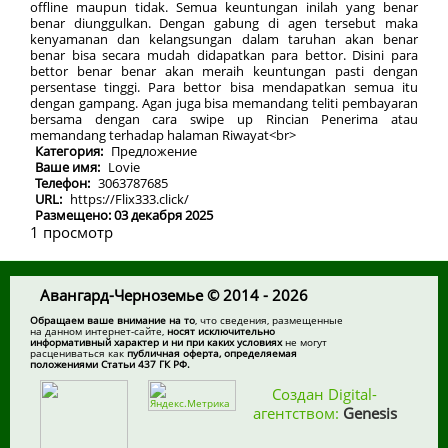
offline maupun tidak. Semua keuntungan inilah yang benar
benar diunggulkan. Dengan gabung di agen tersebut maka
kenyamanan dan kelangsungan dalam taruhan akan benar
benar bisa secara mudah didapatkan para bettor. Disini para
bettor benar benar akan meraih keuntungan pasti dengan
persentase tinggi. Para bettor bisa mendapatkan semua itu
dengan gampang. Agan juga bisa memandang teliti pembayaran
bersama dengan cara swipe up Rincian Penerima atau
memandang terhadap halaman Riwayat<br>
Категория:
Предложение
Ваше имя:
Lovie
Телефон:
3063787685
URL:
https://Flix333.click/
Размещено: 03 декабря 2025
1 просмотр
Авангард-Черноземье © 2014 - 2026
Обращаем ваше внимание на то
, что сведения, размещенные
на данном интернет-сайте,
носят исключительно
информативный характер и ни при каких условиях
не могут
расцениваться как
публичная оферта, определяемая
положениями Статьи 437 ГК РФ.
Создан Digital-
агентством:
Genesis