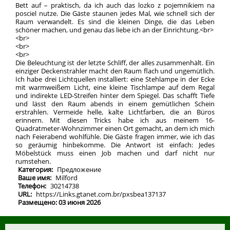
Bett auf – praktisch, da ich auch das lozko z pojemnikiem na
posciel nutze. Die Gäste staunen jedes Mal, wie schnell sich der
Raum verwandelt. Es sind die kleinen Dinge, die das Leben
schöner machen, und genau das liebe ich an der Einrichtung.<br>
<br>
<br>
<br>
Die Beleuchtung ist der letzte Schliff, der alles zusammenhält. Ein
einziger Deckenstrahler macht den Raum flach und ungemütlich.
Ich habe drei Lichtquellen installiert: eine Stehlampe in der Ecke
mit warmweißem Licht, eine kleine Tischlampe auf dem Regal
und indirekte LED-Streifen hinter dem Spiegel. Das schafft Tiefe
und lässt den Raum abends in einem gemütlichen Schein
erstrahlen. Vermeide helle, kalte Lichtfarben, die an Büros
erinnern. Mit diesen Tricks habe ich aus meinem 16-
Quadratmeter-Wohnzimmer einen Ort gemacht, an dem ich mich
nach Feierabend wohlfühle. Die Gäste fragen immer, wie ich das
so geräumig hinbekomme. Die Antwort ist einfach: Jedes
Möbelstück muss einen Job machen und darf nicht nur
rumstehen.
Категория:
Предложение
Ваше имя:
Milford
Телефон:
30214738
URL:
https://Links.gtanet.com.br/pxsbea137137
Размещено: 03 июня 2026