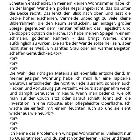
Scheitern entscheidet. In meinem kleinen Wohnzimmer habe ich
an der langen Wand ein großes Regal angebracht, das bis unter
die Decke reicht. Das lenkt den Blick nach oben und lässt die
Decke höher erscheinen. Vermeide unbedingt zu viele kleine
Bilderrahmen, die den Raum zerstückeln. Ein einziger, großer
Spiegel gegenüber dem Fenster reflektiert das Tageslicht und
verdoppelt optisch die Fläche. Ich habe meinen Spiegel in einem
schmalen, goldenen Rahmen - das bringt Wärme, ohne
aufdringlich zu wirken. Die Farbe der Wände sollte hell sein, aber
nicht steriles Weiß. Ein sanftes Grau oder ein warmer Beigeton
schaffen Gemütlichkeit.<br>
<br>
<br>
<br>
Die Wahl des richtigen Materials ist ebenfalls entscheidend. In
meiner jetzigen Wohnung habe ich mich für eine Tapicerka
welurowa entschieden, die nicht nur edel aussieht, sondern auch
Flecken und Abnutzung gut verzeiht. Velours ist angenehm weich
und dämpft Geräusche im Raum. Wenn man bedenkt, wie oft
man auf der Couch sitzt oder darauf schläft, lohnt sich die
Investition in eine robuste, aber pflegeleichte Oberfläche. Ich
wische sie einfach mit einem feuchten Tuch ab und sie sieht
wieder aus wie neu.<br>
<br>
<br>
<br>
Ich kenne das Problem: ein winziges Wohnzimmer, vielleicht nur
16 Quadratmeter, und du stehst vor der leeren Fläche und fragst