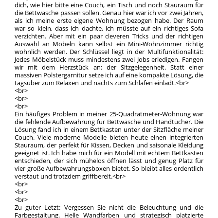
dich, wie hier bitte eine Couch, ein Tisch und noch Stauraum für
die Bettwäsche passen sollen. Genau hier war ich vor zwei Jahren,
als ich meine erste eigene Wohnung bezogen habe. Der Raum
war so klein, dass ich dachte, ich müsste auf ein richtiges Sofa
verzichten. Aber mit ein paar cleveren Tricks und der richtigen
Auswahl an Möbeln kann selbst ein Mini-Wohnzimmer richtig
wohnlich werden. Der Schlüssel liegt in der Multifunktionalität:
Jedes Möbelstück muss mindestens zwei Jobs erledigen. Fangen
wir mit dem Herzstück an: der Sitzgelegenheit. Statt einer
massiven Polstergarnitur setze ich auf eine kompakte Lösung, die
tagsüber zum Relaxen und nachts zum Schlafen einlädt.<br>
<br>
<br>
<br>
Ein häufiges Problem in meiner 25-Quadratmeter-Wohnung war
die fehlende Aufbewahrung für Bettwäsche und Handtücher. Die
Lösung fand ich in einem Bettkasten unter der Sitzfläche meiner
Couch. Viele moderne Modelle bieten heute einen integrierten
Stauraum, der perfekt für Kissen, Decken und saisonale Kleidung
geeignet ist. Ich habe mich für ein Modell mit echtem Bettkasten
entschieden, der sich mühelos öffnen lässt und genug Platz für
vier große Aufbewahrungsboxen bietet. So bleibt alles ordentlich
verstaut und trotzdem griffbereit.<br>
<br>
<br>
<br>
Zu guter Letzt: Vergessen Sie nicht die Beleuchtung und die
Farbgestaltung. Helle Wandfarben und strategisch platzierte