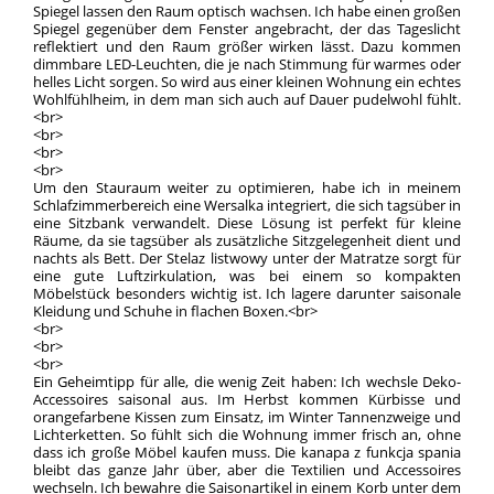
Spiegel lassen den Raum optisch wachsen. Ich habe einen großen
Spiegel gegenüber dem Fenster angebracht, der das Tageslicht
reflektiert und den Raum größer wirken lässt. Dazu kommen
dimmbare LED-Leuchten, die je nach Stimmung für warmes oder
helles Licht sorgen. So wird aus einer kleinen Wohnung ein echtes
Wohlfühlheim, in dem man sich auch auf Dauer pudelwohl fühlt.
<br>
<br>
<br>
<br>
Um den Stauraum weiter zu optimieren, habe ich in meinem
Schlafzimmerbereich eine Wersalka integriert, die sich tagsüber in
eine Sitzbank verwandelt. Diese Lösung ist perfekt für kleine
Räume, da sie tagsüber als zusätzliche Sitzgelegenheit dient und
nachts als Bett. Der Stelaz listwowy unter der Matratze sorgt für
eine gute Luftzirkulation, was bei einem so kompakten
Möbelstück besonders wichtig ist. Ich lagere darunter saisonale
Kleidung und Schuhe in flachen Boxen.<br>
<br>
<br>
<br>
Ein Geheimtipp für alle, die wenig Zeit haben: Ich wechsle Deko-
Accessoires saisonal aus. Im Herbst kommen Kürbisse und
orangefarbene Kissen zum Einsatz, im Winter Tannenzweige und
Lichterketten. So fühlt sich die Wohnung immer frisch an, ohne
dass ich große Möbel kaufen muss. Die kanapa z funkcja spania
bleibt das ganze Jahr über, aber die Textilien und Accessoires
wechseln. Ich bewahre die Saisonartikel in einem Korb unter dem