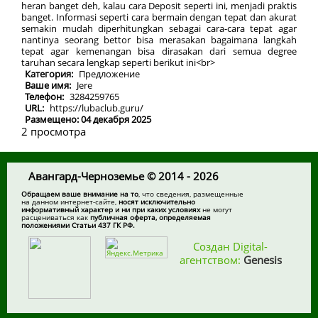
heran banget deh, kalau cara Deposit seperti ini, menjadi praktis
banget. Informasi seperti cara bermain dengan tepat dan akurat
semakin mudah diperhitungkan sebagai cara-cara tepat agar
nantinya seorang bettor bisa merasakan bagaimana langkah
tepat agar kemenangan bisa dirasakan dari semua degree
taruhan secara lengkap seperti berikut ini<br>
Категория:
Предложение
Ваше имя:
Jere
Телефон:
3284259765
URL:
https://lubaclub.guru/
Размещено: 04 декабря 2025
2 просмотра
Авангард-Черноземье © 2014 - 2026
Обращаем ваше внимание на то
, что сведения, размещенные
на данном интернет-сайте,
носят исключительно
информативный характер и ни при каких условиях
не могут
расцениваться как
публичная оферта, определяемая
положениями Статьи 437 ГК РФ.
Создан Digital-
агентством:
Genesis