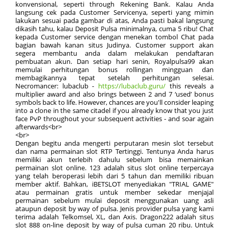
konvensional, seperti through Rekening Bank. Kalau Anda
langsung cek pada Customer Servicenya, seperti yang mimin
lakukan sesuai pada gambar di atas, Anda pasti bakal langsung
dikasih tahu, kalau Deposit Pulsa minimalnya, cuma 5 ribu! Chat
kepada Customer service dengan menekan tombol Chat pada
bagian bawah kanan situs Judinya. Customer support akan
segera membantu anda dalam melakukan pendaftaran
pembuatan akun. Dan setiap hari senin, Royalpulsa99 akan
memulai perhitungan bonus rollingan mingguan dan
membagikannya tepat setelah perhitungan selesai.
Necromancer: lubaclub -
https://lubaclub.guru/
this reveals a
multiplier award and also brings between 2 and 7 ‘used’ bonus
symbols back to life. However, chances are you'll consider leaping
into a clone in the same citadel if you already know that you just
face PvP throughout your subsequent activities - and soar again
afterwards<br>
<br>
Dengan begitu anda mengerti perputaran mesin slot tersebut
dan nama permainan slot RTP Tertinggi. Tentunya Anda harus
memiliki akun terlebih dahulu sebelum bisa memainkan
permainan slot online. 123 adalah situs slot online terpercaya
yang telah beroperasi lebih dari 5 tahun dan memiliki ribuan
member aktif. Bahkan, iBETSLOT menyediakan "TRIAL GAME"
atau permainan gratis untuk member sekedar menjajal
permainan sebelum mulai deposit menggunakan uang asli
ataupun deposit by way of pulsa. Jenis provider pulsa yang kami
terima adalah Telkomsel, XL, dan Axis. Dragon222 adalah situs
slot 888 on-line deposit by way of pulsa cuman 20 ribu. Untuk