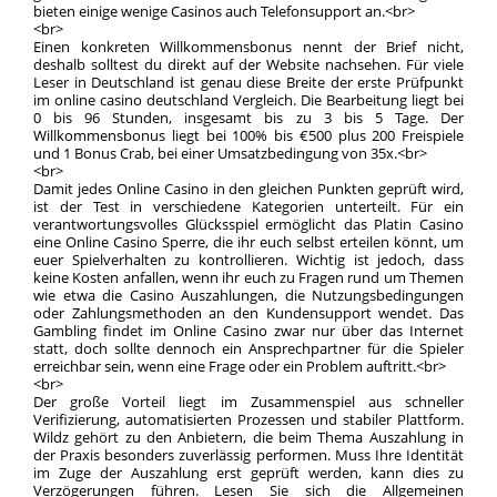
bieten einige wenige Casinos auch Telefonsupport an.<br>
<br>
Einen konkreten Willkommensbonus nennt der Brief nicht,
deshalb solltest du direkt auf der Website nachsehen. Für viele
Leser in Deutschland ist genau diese Breite der erste Prüfpunkt
im online casino deutschland Vergleich. Die Bearbeitung liegt bei
0 bis 96 Stunden, insgesamt bis zu 3 bis 5 Tage. Der
Willkommensbonus liegt bei 100% bis €500 plus 200 Freispiele
und 1 Bonus Crab, bei einer Umsatzbedingung von 35x.<br>
<br>
Damit jedes Online Casino in den gleichen Punkten geprüft wird,
ist der Test in verschiedene Kategorien unterteilt. Für ein
verantwortungsvolles Glücksspiel ermöglicht das Platin Casino
eine Online Casino Sperre, die ihr euch selbst erteilen könnt, um
euer Spielverhalten zu kontrollieren. Wichtig ist jedoch, dass
keine Kosten anfallen, wenn ihr euch zu Fragen rund um Themen
wie etwa die Casino Auszahlungen, die Nutzungsbedingungen
oder Zahlungsmethoden an den Kundensupport wendet. Das
Gambling findet im Online Casino zwar nur über das Internet
statt, doch sollte dennoch ein Ansprechpartner für die Spieler
erreichbar sein, wenn eine Frage oder ein Problem auftritt.<br>
<br>
Der große Vorteil liegt im Zusammenspiel aus schneller
Verifizierung, automatisierten Prozessen und stabiler Plattform.
Wildz gehört zu den Anbietern, die beim Thema Auszahlung in
der Praxis besonders zuverlässig performen. Muss Ihre Identität
im Zuge der Auszahlung erst geprüft werden, kann dies zu
Verzögerungen führen. Lesen Sie sich die Allgemeinen