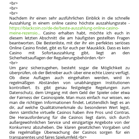
<br>
<br>
<br>
Nachdem ihr einen sehr ausführlichen Einblick in die schnelle
Auszahlung in einem online casino höchste auszahlungsrate -
https://blackcoin.co/de-de/beste-auszahlung-online-casino-
meine-rezensio...
Casino erhalten habt, möchte ich euch in
diesem letzten Abschnitt die am häufigsten gestellten Fragen
beantworten. Die Bestenliste, mit der ihr ein perfektes seriöses
Online Casino findet, gibt es für euch per Mausklick. Dass es kein
Casino mit Sofortauszahlung gibt, liegt an den
Sicherheitsauflagen der Regulierungsbehörden.<br>
<br>
Um ganz sicherzugehen, besteht sogar die Möglichkeit zu
überprüfen, ob der Betreiber auch über eine echte Lizenz verfügt.
Ob diese Auflagen auch eingehalten werden, wird in
regelmäßigen Abständen von unabhängigen Institutionen
kontrolliert. Es gibt genau festgelegte Regelungen zum
Datenschutz, dem Umgang mit dem Geld der Spieler oder etwa
der Fairness der Casinospiele. Man muss einfach nur wissen, wo
man die richtigen Informationen findet. Letztendlich liegt es an
dir, auf welche Qualitätsmerkmale du besonderen Wert legst,
denn sämtliche virtuelle Casinos haben ihre Pros und Contras.
Die Herausforderung für die Casinos liegt darin, sich durch
außergewöhnlichen Service und einzigartige Angebote von der
Konkurrenz abzuheben. Die klaren gesetzlichen Vorgaben und
die regelmäßige Überwachung der Casinos sorgen für ein
transparentes und faires Spielumfeld.<br>